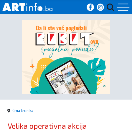
Početna
Vijesti
Sport
Kultura
Crna
kronika
Crna kronika
Politika
Velika operativna akcija
Zanimljivosti