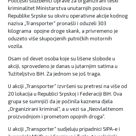
Policijski službenici Uprave za organizirani teški
kriminalitet Ministarstva unutarnjih poslova
Republike Srpske su okviru operativne akcije kodnog
naziva „Transporter“ pronašli i oduzeli 303
kilograma opojne droge skank, a privremeno je
oduzeto više skupocjenih putničkih motornih
vozila.
Osam od devet osoba koje su lišene slobode u
akciji, sprovedeno je danas u jutarnjim satima u
Tužiteljstvo BiH. Za jednom se još traga.
U akciji „Transporter“ izvršeni su pretresi na više od
20 lokacija u Republici Srpskoj i Federaciji BiH. Ova
grupa se sumnjiči da je počinila kaznena djela
„Organizirani kriminal“, a u vezi sa „Neovlaštenom
proizvodnjom i prometom opojnih droga“.
U akciji „Transporter“ sudjeluju pripadnici SIPA-e i