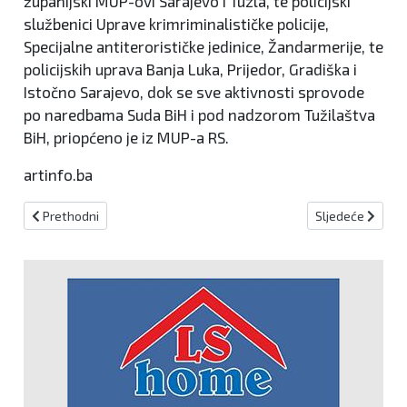
županijski MUP-ovi Sarajevo i Tuzla, te policijski
službenici Uprave krimriminalističke policije,
Specijalne antiterorističke jedinice, Žandarmerije, te
policijskih uprava Banja Luka, Prijedor, Gradiška i
Istočno Sarajevo, dok se sve aktivnosti sprovode
po naredbama Suda BiH i pod nadzorom Tužilaštva
BiH, priopćeno je iz MUP-a RS.
artinfo.ba
Prethodni članak: Dan žalosti u Kaknju
Sljedeći članak:
Prethodni
Sljedeće