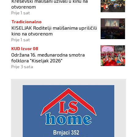
Kreševski mališani uživali u kinu na
otvorenom
Prije 1 sat
Tradicionalno
KISELJAK Roditelji mališanima upriličili
kino na otvorenom
Prije 1 sat
KUD Izvor 08
Održana 16. međunarodna smotra
folklora "Kiseljak 2026"
Prije 3 sata