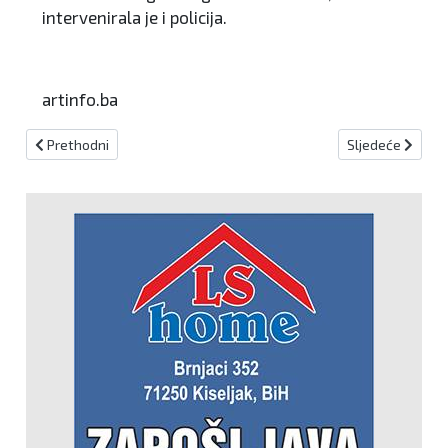
intervenirala je i policija.
artinfo.ba
Prethodni članak: Travnik: Osoba prijetila da će se raznijeti bomb
Sljedeći članak:
Prethodni
Sljedeće