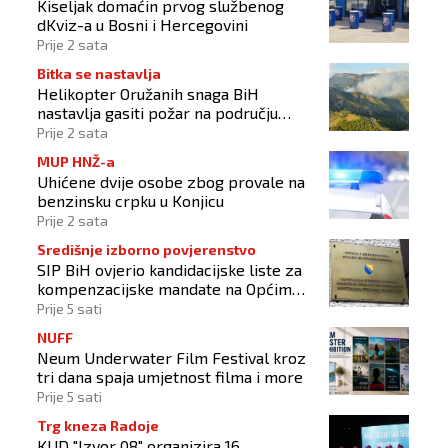
Kiseljak domaćin prvog službenog
dKviz-a u Bosni i Hercegovini
Prije 2 sata
Bitka se nastavlja
Helikopter Oružanih snaga BiH
nastavlja gasiti požar na području
Konjica
Prije 2 sata
MUP HNŽ-a
Uhićene dvije osobe zbog provale na
benzinsku crpku u Konjicu
Prije 2 sata
Središnje izborno povjerenstvo
SIP BiH ovjerio kandidacijske liste za
kompenzacijske mandate na Općim
izborima 2026
Prije 5 sati
NUFF
Neum Underwater Film Festival kroz
tri dana spaja umjetnost filma i more
Prije 5 sati
Trg kneza Radoje
KUD "Izvor 08" organizira 16.