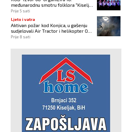
međunarodnu smotru folklora "Kiseljak
2026"
Prije 5 sati
Ljeto i vatra
Aktivan požar kod Konjica, u gašenju
sudjelovali Air Tractor i helikopter OS-
a BiH
Prije 8 sati