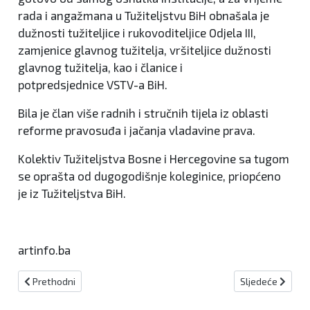
rada i angažmana u Tužiteljstvu BiH obnašala je
dužnosti tužiteljice i rukovoditeljice Odjela III,
zamjenice glavnog tužitelja, vršiteljice dužnosti
glavnog tužitelja, kao i članice i
potpredsjednice VSTV-a BiH.
Bila je član više radnih i stručnih tijela iz oblasti
reforme pravosuđa i jačanja vladavine prava.
Kolektiv Tužiteljstva Bosne i Hercegovine sa tugom
se oprašta od dugogodišnje koleginice, priopćeno
je iz Tužiteljstva BiH.
artinfo.ba
Prethodni članak: U Travniku i Donjem Vakufu pronađena droga i v
Sljedeći članak:
Prethodni
Sljedeće