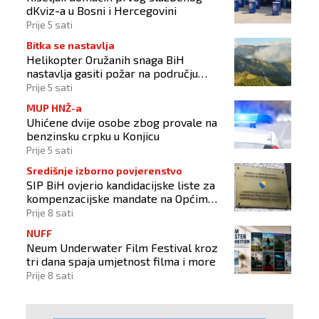
dKviz-a u Bosni i Hercegovini
Prije 5 sati
Bitka se nastavlja
Helikopter Oružanih snaga BiH
nastavlja gasiti požar na području
Konjica
Prije 5 sati
MUP HNŽ-a
Uhićene dvije osobe zbog provale na
benzinsku crpku u Konjicu
Prije 5 sati
Središnje izborno povjerenstvo
SIP BiH ovjerio kandidacijske liste za
kompenzacijske mandate na Općim
izborima 2026
Prije 8 sati
NUFF
Neum Underwater Film Festival kroz
tri dana spaja umjetnost filma i more
Prije 8 sati