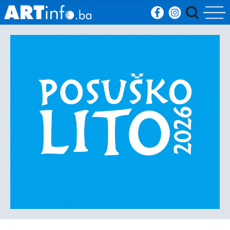
Početna
Vijesti
Sport
Kultura
Crna
kronika
Politika
Zanimljivosti