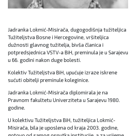
Jadranka Lokmić-Misirača, dugogodišnja tužiteljica
Tužiteljstva Bosne i Hercegovine, vršiteljica
dužnosti glavnog tužitelja, bivša članica i
potpredsjednica VSTV-a BiH, preminula je u Sarajevu
u 66. godini nakon duge bolesti.
Kolektiv Tužiteljstva BiH, upućuje izraze iskrene
sućuti obitelji preminule koleginice.
Jadranka Lokmić-Misirača diplomirala je na
Pravnom fakultetu Univerziteta u Sarajevu 1980.
godine.
U kolektivu Tužiteljstva BiH, tužiteljica Lokmić-
Misirača, bila je uposlena od kraja 2003. godine,
gotovo od samog osnutka institucije, a za vrijeme