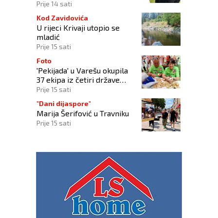
nad vlastitim „olujama“
Prije 14 sati
Kod Zavidovića
U rijeci Krivaji utopio se
mladić
Prije 15 sati
Foto
'Pekijada' u Varešu okupila
37 ekipa iz četiri države
regije
Prije 15 sati
"Dani dijaspore"
Marija Šerifović u Travniku
Prije 15 sati