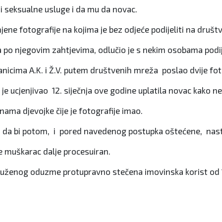
i seksualne usluge i da mu da novac.
 njene fotografije na kojima je bez odjeće podijeliti na dru
la po njegovim zahtjevima, odlučio je s nekim osobama podij
nanicima A.K. i Ž.V. putem društvenih mreža poslao dvije fo
e ucjenjivao 12. siječnja ove godine uplatila novac kako ne b
enama djevojke čije je fotografije imao.
da bi potom, i pored navedenog postupka oštećene, nastav
 je muškarac dalje procesuiran.
 optuženog oduzme protupravno stečena imovinska korist od 