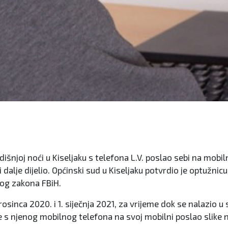
njoj noći u Kiseljaku s telefona L.V. poslao sebi na mobiln
dalje dijelio. Općinski sud u Kiseljaku potvrdio je optužnicu
nog zakona FBiH.
sinca 2020. i 1. siječnja 2021, za vrijeme dok se nalazio u 
 te s njenog mobilnog telefona na svoj mobilni poslao slike