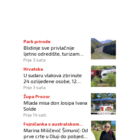
 u Hadžićima
Park prirode
Blidinje sve privlačnije
ljetno odredište, turizam
raste uz izazove očuvanja
Prije 3 sata
prirode
Hrvatska
U sudaru vlakova zbrinute
24 ozlijeđene osobe, 12
zadržano na liječenju
Prije 3 sata
Župa Prozor
Mlada misa don Josipa Ivana
Solde
Prije 14 sati
Fojničanka s australskom
Marina Miličević Šimunić: Od
adresom
prve crte u Oluji do pobjede