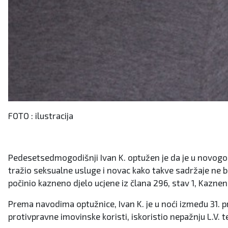
FOTO : ilustracija
Pedesetsedmogodišnji Ivan K. optužen je da je u novogodiš
tražio seksualne usluge i novac kako takve sadržaje ne bi 
počinio kazneno djelo ucjene iz člana 296, stav 1, Kazne
Prema navodima optužnice, Ivan K. je u noći između 31. pro
protivpravne imovinske koristi, iskoristio nepažnju L.V.