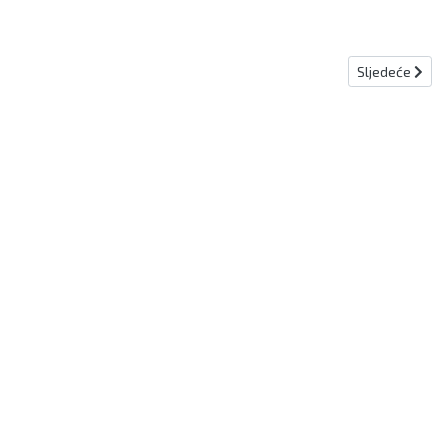
Sljedeći članak
Sljedeće