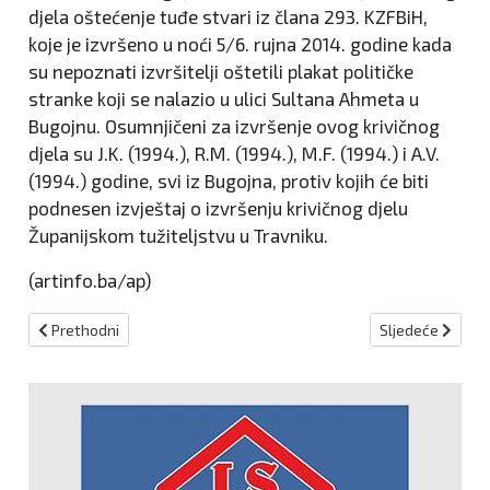
djela oštećenje tuđe stvari iz člana 293. KZFBiH,
koje je izvršeno u noći 5/6. rujna 2014. godine kada
su nepoznati izvršitelji oštetili plakat političke
stranke koji se nalazio u ulici Sultana Ahmeta u
Bugojnu. Osumnjičeni za izvršenje ovog krivičnog
djela su J.K. (1994.), R.M. (1994.), M.F. (1994.) i A.V.
(1994.) godine, svi iz Bugojna, protiv kojih će biti
podnesen izvještaj o izvršenju krivičnog djelu
Županijskom tužiteljstvu u Travniku.
(artinfo.ba/ap)
Prethodni članak: SIPA PRETRESA BOSNALIJEK
Sljedeći člana
Prethodni
Sljedeće