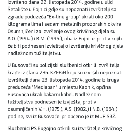
izvršeno dana 22. listopada 2014. godine u ulici
Šetalište u Fojnici gdje su nepoznati izvršitelji sa
zgrade poduzeća "Ex-line group" ukrali oko 200
kilograma lima i sedam metalnih prozorskih okvira.
Osumnjičeni za izvršenje ovog krivičnog djela su
A.O. (1994.) i B.M. (1996.), oba iz Fojnice, protiv kojih
će biti podnesen izvještaj o izvršenju krivičnog djela
nadležnom tužiteljstvu.
U Busovači su policijski službenici otkrili izvršitelja
krađe iz člana 286. KZFBiH koju su izvršili nepoznati
izvršitelji dana 23. listopada 2014. godine iz kruga
preduzeća "Mediapan" u mjestu Kaonik, općina
Busovača ukrali bakarni kabel. Nadležnom
tužiteljstvu podnesen je izvještaj protiv
osumnjičenih V.H. (1975.), A.S. (1982.) i N.B. (1964.)
godine, svi iz Busovače, priopćeno je iz MUP SBŽ.
Službenici PS Bugojno otkrili su izvršitelje krivičnog