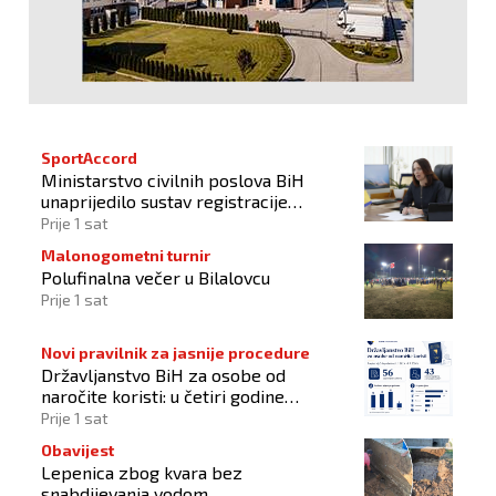
SportAccord
Ministarstvo civilnih poslova BiH
unaprijedilo sustav registracije
sportskih organizacija
Prije 1 sat
Malonogometni turnir
Polufinalna večer u Bilalovcu
Prije 1 sat
Novi pravilnik za jasnije procedure
Državljanstvo BiH za osobe od
naročite koristi: u četiri godine
odobrena 43 zahtjeva
Prije 1 sat
Obavijest
Lepenica zbog kvara bez
snabdijevanja vodom