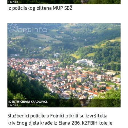
Iz policijskog biltena MUP SBŽ
Službenici policije u Fojnici otkrili su izvršitelja
krivičnog djela krađe iz člana 286. KZFBiH koje je