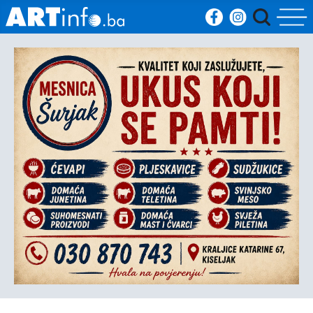
Početna
Vijesti
Sport
Kultura
Crna
kronika
Politika
Zanimljivosti