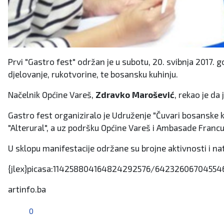
Prvi "Gastro fest" održan je u subotu, 20. svibnja 2017
djelovanje, rukotvorine, te bosansku kuhinju.
Načelnik Općine Vareš,
Zdravko Marošević
, rekao je da
Gastro fest organiziralo je Udruženje "Čuvari bosanske 
"Alterural", a uz podršku Općine Vareš i Ambasade Francu
U sklopu manifestacije održane su brojne aktivnosti i nat
{jlex}picasa:114258804164824292576/642326067045546
artinfo.ba
0