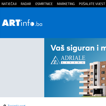
NATJEČAJI
RADAR
OSMRTNICE
MARKETING
POŠALJITE VIJEST
Početna
Vijesti
Sport
Kultura
Crna
kronika
Politika
Zanimljivosti