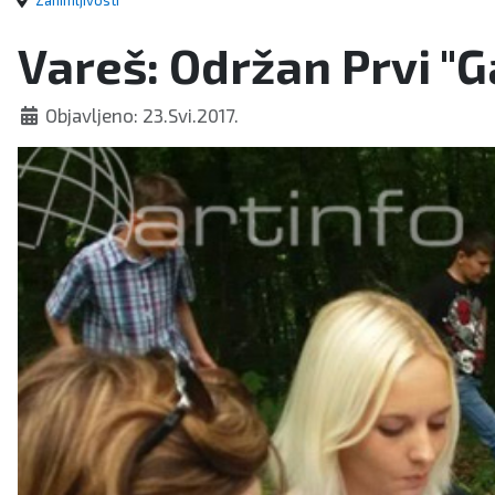
Zanimljivosti
Vareš: Održan Prvi "G
Objavljeno: 23.Svi.2017.