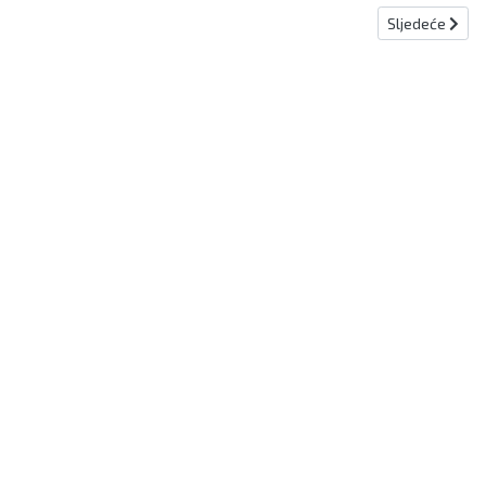
Sljedeći članak
Sljedeće