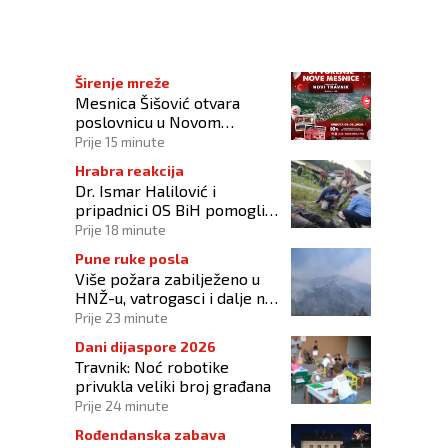
Širenje mreže
Mesnica Šišović otvara
poslovnicu u Novom
Travniku!
Prije 15 minute
Hrabra reakcija
Dr. Ismar Halilović i
pripadnici OS BiH pomogli
ozlijeđenim u prometnoj
Prije 18 minute
kod Busovače!
Pune ruke posla
Više požara zabilježeno u
HNŽ-u, vatrogasci i dalje na
terenu kod Konjica
Prije 23 minute
Dani dijaspore 2026
Travnik: Noć robotike
privukla veliki broj građana
Prije 24 minute
Rođendanska zabava