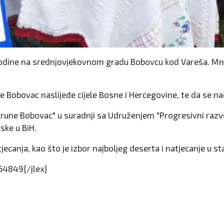
. godine na srednjovjekovnom gradu Bobovcu kod Vareša. Mn
 je Bobovac naslijeđe cijele Bosne i Hercegovine, te da se nad
krune Bobovac" u suradnji sa Udruženjem "Progresivni razvo
ske u BiH.
jecanja, kao što je izbor najboljeg deserta i natjecanje u 
4849{/jlex}