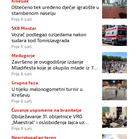
Kiseljak
Oštećeno tek uređeno dječje igralište u
stambenom naselju
Prije 6 sati
SKB Mostar
Vozač podlegao ozljedama nakon
sudara kod Tomislavgrada
Prije 6 sati
Međugorje
Završeno je ovogodišnje izdanje
Mladifesta koje je okupilo mlade iz 73
zemlje svijeta
Prije 6 sati
Grupna faza
U tijeku malonogometni turnir u
Kreševu
Prije 8 sati
Čuvanje uspomene na branitelje
Obilježavanje 31. obljetnice VRO
„Maestral“ i oslobođenja Jajca uz
pokroviteljstvo HNS-a BiH
Prije 8 sati
Nepristupačan teren