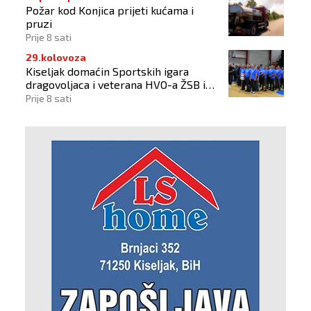
Požar kod Konjica prijeti kućama i
pruzi
Prije 8 sati
29.kolovoza
Kiseljak domaćin Sportskih igara
dragovoljaca i veterana HVO-a ŽSB i
Dana branitelja
Prije 8 sati