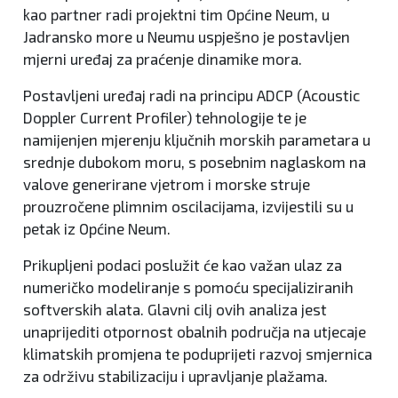
kao partner radi projektni tim Općine Neum, u
Jadransko more u Neumu uspješno je postavljen
mjerni uređaj za praćenje dinamike mora.
Postavljeni uređaj radi na principu ADCP (Acoustic
Doppler Current Profiler) tehnologije te je
namijenjen mjerenju ključnih morskih parametara u
srednje dubokom moru, s posebnim naglaskom na
valove generirane vjetrom i morske struje
prouzročene plimnim oscilacijama, izvijestili su u
petak iz Općine Neum.
Prikupljeni podaci poslužit će kao važan ulaz za
numeričko modeliranje s pomoću specijaliziranih
softverskih alata. Glavni cilj ovih analiza jest
unaprijediti otpornost obalnih područja na utjecaje
klimatskih promjena te poduprijeti razvoj smjernica
za održivu stabilizaciju i upravljanje plažama.