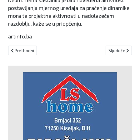
Neum. Tema sastanka je bila navedena aktivnost
postavljanja mjernog uređaja za praćenje dinamike
mora te projektne aktivnosti u nadolazećem
razdoblju, kaže se u priopćenju.
artinfo.ba
Prethodni članak: Iznenada preminuo Zrinko Ogresta
Sljedeći članak
Prethodni
Sljedeće