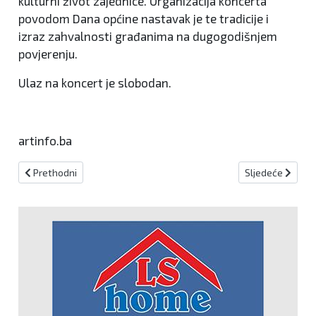
kulturni život zajednice. Organizacija koncerta
povodom Dana općine nastavak je te tradicije i
izraz zahvalnosti građanima na dugogodišnjem
povjerenju.
Ulaz na koncert je slobodan.
artinfo.ba
Prethodni članak: Sveti Toma, apostol i mučenik
Sljedeći članak:
Prethodni
Sljedeće