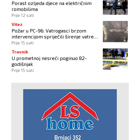
Porast ozljeda djece na električnim
romobilima
Prije 12 sati
Vitez
Požar u PC-96: Vatrogasci brzom
intervencijom spriječili širenje vatre
na okolne objekte
Prije 15 sati
Travnik
U prometnoj nesreći poginuo 82-
godišnjak
Prije 15 sati