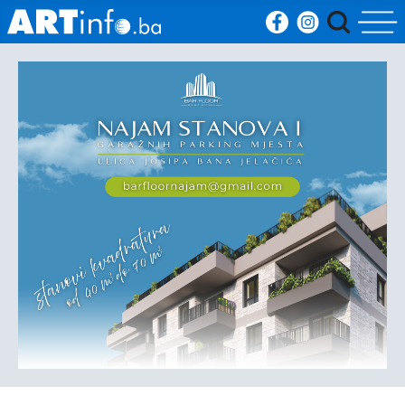
Početna
Vijesti
Sport
Kultura
Crna
kronika
Politika
Zanimljivosti