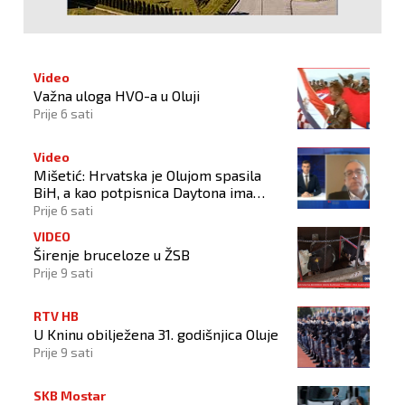
Video
Važna uloga HVO-a u Oluji
Prije 6 sati
Video
Mišetić: Hrvatska je Olujom spasila
BiH, a kao potpisnica Daytona ima
puno pravo štititi hrvatski narod
Prije 6 sati
VIDEO
Širenje bruceloze u ŽSB
Prije 9 sati
RTV HB
U Kninu obilježena 31. godišnjica Oluje
Prije 9 sati
SKB Mostar