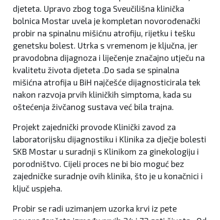
djeteta. Upravo zbog toga Sveučilišna klinička
bolnica Mostar uvela je kompletan novorođenački
probir na spinalnu mišićnu atrofiju, rijetku i tešku
genetsku bolest. Utrka s vremenom je ključna, jer
pravodobna dijagnoza i liječenje značajno utječu na
kvalitetu života djeteta .Do sada se spinalna
mišićna atrofija u BiH najčešće dijagnosticirala tek
nakon razvoja prvih kliničkih simptoma, kada su
oštećenja živčanog sustava već bila trajna.
Projekt zajednički provode Klinički zavod za
laboratorijsku dijagnostiku i Klinika za dječje bolesti
SKB Mostar u suradnji s Klinikom za ginekologiju i
porodništvo. Cijeli proces ne bi bio moguć bez
zajedničke suradnje ovih klinika, što je u konačnici i
ključ uspjeha.
Probir se radi uzimanjem uzorka krvi iz pete