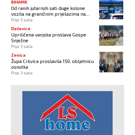
BIHAMK
Od ranih jutarnjih sati duge kolone
vozila na graničnim prijelazima na
izlazu iz BiH
Prije 3 sata
Deževice
Upriličena vanjska proslava Gospe
Snježne
Prije 3 sata
Zenica
Župa Crkvica proslavila 150. obljetnicu
osnutka
Prije 3 sata