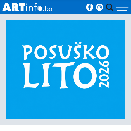
Početna
Vijesti
Sport
Kultura
Crna
kronika
Politika
Zanimljivosti