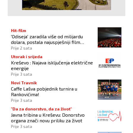
Hit-film
'Odiseja' zaradila više od milijardu
dolara, postala najuspješniji film
Christophera Nolana
Prije 2 sata
Utorak i srijeda
Kreševo : Najava isključenja električne
energije
Prije 3 sata
Novi Travnik
Caffe Lašva pobjednik turnira u
Rankovićima!
Prije 3 sata
"Da za donorstvo, da za život"
Javna tribina u Kreševu: Donorstvo
organa znači novu priliku za život
Prije 3 sata