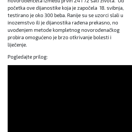
novorođenčeta između prvih 24 i 72 sati života. Od
početka ove dijanostike koja je započela 18. svibnja,
testirano je oko 300 beba. Ranije su se uzorci slali u
inozemstvo ili je dijanostika rađena prekasno, no
uvođenjem metode kompletnog novorođenačkog
probira omogućeno je brzo otkrivanje bolesti i
liječenje.
Pogledajte prilog: