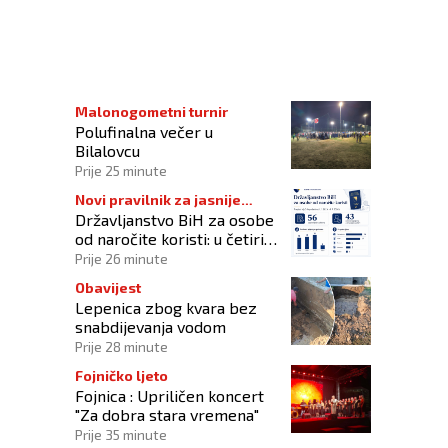
Malonogometni turnir
Polufinalna večer u
Bilalovcu
Prije 25 minute
Novi pravilnik za jasnije
Državljanstvo BiH za osobe
procedure
od naročite koristi: u četiri
godine odobrena 43
Prije 26 minute
zahtjeva
Obavijest
Lepenica zbog kvara bez
snabdijevanja vodom
Prije 28 minute
Fojničko ljeto
Fojnica : Upriličen koncert
"Za dobra stara vremena"
Prije 35 minute