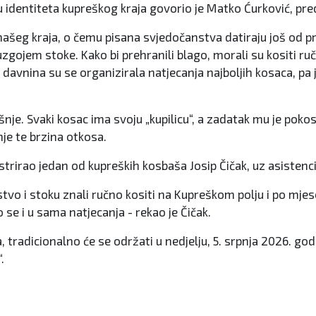
ju identiteta kupreškog kraja govorio je Matko Ćurković, pre
šeg kraja, o čemu pisana svjedočanstva datiraju još od pri
zgojem stoke. Kako bi prehranili blago, morali su kositi ru
avnina su se organizirala natjecanja najboljih kosaca, pa je
šnje. Svaki kosac ima svoju „kupilicu“, a zadatak mu je poko
nje te brzina otkosa.
strirao jedan od kupreških kosbaša Josip Čičak, uz asistenc
tvo i stoku znali ručno kositi na Kupreškom polju i po mjes
mo se i u sama natjecanja - rekao je Čičak.
tradicionalno će se održati u nedjelju, 5. srpnja 2026. godine
.