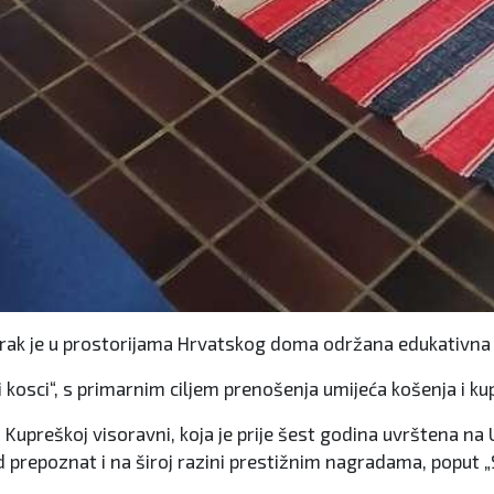
orak je u prostorijama Hrvatskog doma održana edukativna r
 kosci“, s primarnim ciljem prenošenja umijeća košenja i ku
na Kupreškoj visoravni, koja je prije šest godina uvrštena n
ad prepoznat i na široj razini prestižnim nagradama, poput 