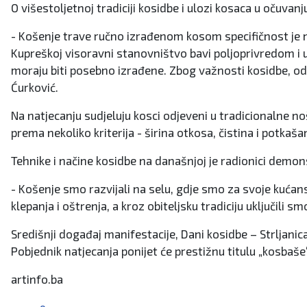
O višestoljetnoj tradiciji kosidbe i ulozi kosaca u očuvan
- Košenje trave ručno izrađenom kosom specifičnost je na
Kupreškoj visoravni stanovništvo bavi poljoprivredom i u
moraju biti posebno izrađene. Zbog važnosti kosidbe, od d
Ćurković.
Na natjecanju sudjeluju kosci odjeveni u tradicionalne no
prema nekoliko kriterija - širina otkosa, čistina i potkaša
Tehnike i načine kosidbe na današnjoj je radionici demon
- Košenje smo razvijali na selu, gdje smo za svoje kućans
klepanja i oštrenja, a kroz obiteljsku tradiciju uključili s
Središnji događaj manifestacije, Dani kosidbe – Strljanica, 
Pobjednik natjecanja ponijet će prestižnu titulu „kosbaše“
artinfo.ba