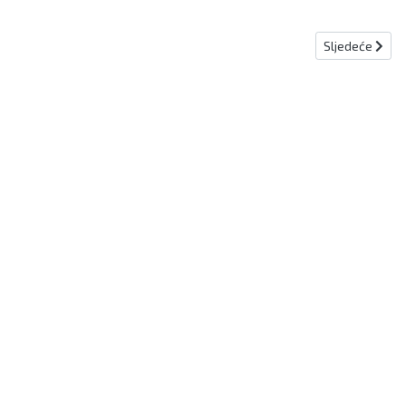
Sljedeći člana
Sljedeće