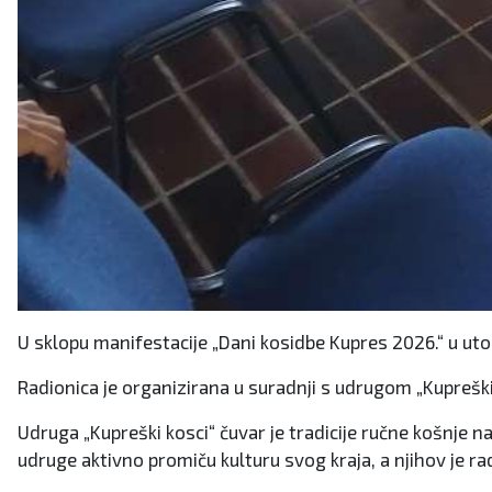
U sklopu manifestacije „Dani kosidbe Kupres 2026.“ u ut
Radionica je organizirana u suradnji s udrugom „Kupreški
Udruga „Kupreški kosci“ čuvar je tradicije ručne košnje 
udruge aktivno promiču kulturu svog kraja, a njihov je r