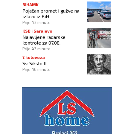
BIHAMK
Pojačan promet i gužve na
izlazu iz BiH
Prije 43 minute
KSB i Sarajevo
Najavljene radarske
kontrole za 07.08.
Prije 43 minute
7.kolovoza
Sv. Siksto II.
Prije 46 minute