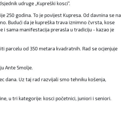
dsjednik udruge „Kupreški kosci“.
je 250 godina. To je povijest Kupresa. Od davnina se na
čno. Budući da je kupreška trava iznimno čvrsta, kose
 i sama manifestacija prerasla u tradiciju - kazao je
siti parcelu od 350 metara kvadratnih. Rad se ocjenjuje
iju Ante Smolje.
ec dana. Uz taj rad razvijali smo tehniku košenja,
, u tri kategorije: kosci početnici, juniori i seniori.