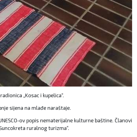
adionica „Kosac i kupelica“.
pnje sijena na mlađe naraštaje.
a UNESCO-ov popis nematerijalne kulturne baštine. Članovi
„Suncokreta ruralnog turizma“.