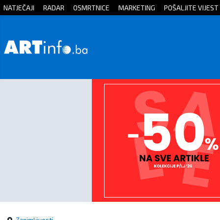
NATJEČAJI
RADAR
OSMRTNICE
MARKETING
POŠALJITE VIJEST
Početna
Vijesti
Sport
Kultura
Crna
kronika
Politika
Zanimljivosti