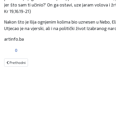
jer što sam ti učinio?' On ga ostavi, uze jaram volova i ž
Kr 19,16.19-21)
Nakon što je Ilija ognjenim kolima bio uznesen u Nebo, Eli
Utjecao je na vjerski, ali i na politički život Izabranog nar
artinfo.ba
0
Prethodni članak: Ekipa "Kumovi, a govore" pobjednik 7. Kotlićijade n
Prethodni