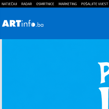
NATJEČAJI
RADAR
OSMRTNICE
MARKETING
POŠALJITE VIJEST
Početna
Vijesti
Sport
Kultura
Crna
kronika
Politika
Zanimljivosti