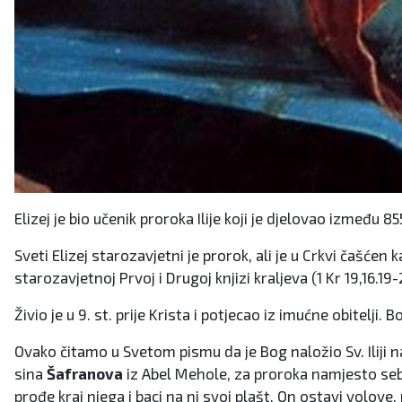
Elizej je bio učenik proroka Ilije koji je djelovao između 855
Sveti Elizej starozavjetni je prorok, ali je u Crkvi čašćen
starozavjetnoj Prvoj i Drugoj knjizi kraljeva (1 Kr 19,16.19-2
Živio je u 9. st. prije Krista i potjecao iz imućne obitelji.
Ovako čitamo u Svetom pismu da je Bog naložio Sv. Iliji na
sina
Šafranova
iz Abel Mehole, za proroka namjesto sebe
prođe kraj njega i baci na nj svoj plašt. On ostavi volove, 