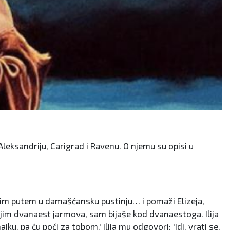
u Aleksandriju, Carigrad i Ravenu. O njemu su opisi u
 istim putem u damašćansku pustinju… i pomaži Elizeja,
 njim dvanaest jarmova, sam bijaše kod dvanaestoga. Ilija
ku, pa ću poći za tobom.' Ilija mu odgovori: 'Idi, vrati se,