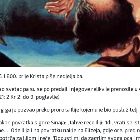
. i 800. prije Krista,piše nedjelja.ba.
 kao svetac pa su se po predaji i njegove relikvije prenosile 
1; 2 Kr 2. do 9. poglavlje).
 Bog ga je pozvao preko proroka Ilije kojemu je bio poslužitelj.
kon povratka s gore Sinaja: „Jahve reče Iliji: 'Idi, vrati se
…' Ode Ilija i na povratku naiđe na Elizeja, gdje ore: pred
potrča za Ilijom i reče: 'Dopusti mi da zagrlim svoga oca i maj