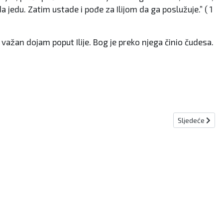
 jedu. Zatim ustade i pođe za Ilijom da ga poslužuje.” ( 1
o važan dojam poput Ilije. Bog je preko njega činio čudesa.
Sljedeći člana
Sljedeće