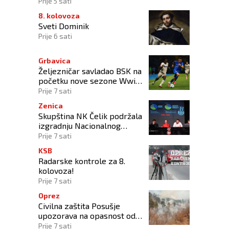
Prije 5 sati
8. kolovoza
Sveti Dominik
Prije 6 sati
Grbavica
Željezničar savladao BSK na
početku nove sezone Wwin
lige BiH
Prije 7 sati
Zenica
Skupština NK Čelik podržala
izgradnju Nacionalnog
stadiona
Prije 7 sati
KSB
Radarske kontrole za 8.
kolovoza!
Prije 7 sati
Oprez
Civilna zaštita Posušje
upozorava na opasnost od
požara na Blidinju
Prije 7 sati