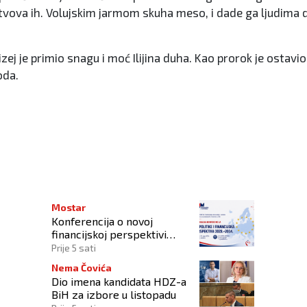
rtvova ih. Volujskim jarmom skuha meso, i dade ga ljudima da
zej je primio snagu i moć Ilijina duha. Kao prorok je ostavi
oda.
a Bučićkoj ravni
Mostar
Konferencija o novoj
financijskoj perspektivi
Europske unije 2028.–2034.
Prije 5 sati
Nema Čovića
Dio imena kandidata HDZ-a
BiH za izbore u listopadu