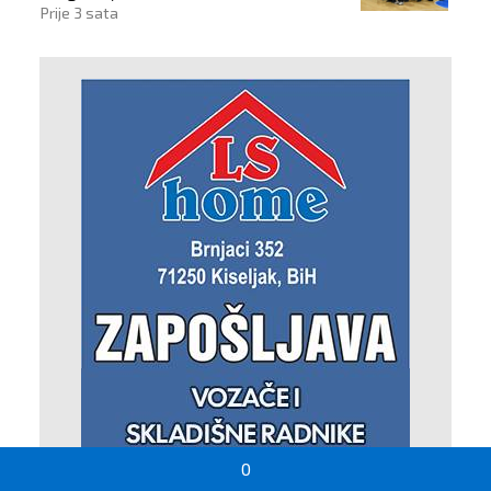
Dana branitelja
Prije 3 sata
0