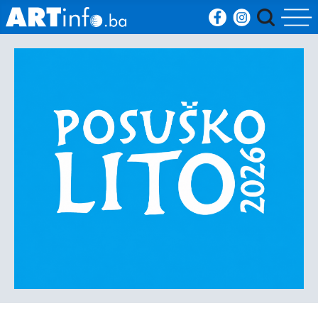
Početna
Vijesti
Sport
Kultura
Crna
kronika
Politika
Zanimljivosti