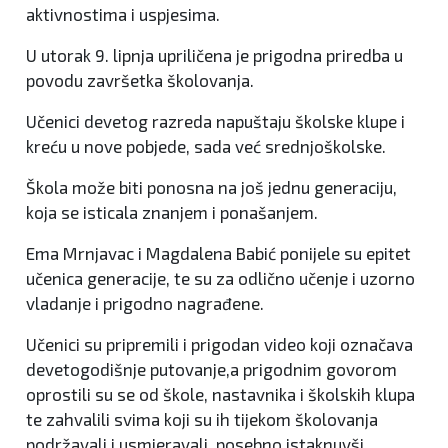
aktivnostima i uspjesima.
U utorak 9. lipnja upriličena je prigodna priredba u
povodu završetka školovanja.
Učenici devetog razreda napuštaju školske klupe i
kreću u nove pobjede, sada već srednjoškolske.
Škola može biti ponosna na još jednu generaciju,
koja se isticala znanjem i ponašanjem.
Ema Mrnjavac i Magdalena Babić ponijele su epitet
učenica generacije, te su za odlično učenje i uzorno
vladanje i prigodno nagrađene.
Učenici su pripremili i prigodan video koji označava
devetogodišnje putovanje,a prigodnim govorom
oprostili su se od škole, nastavnika i školskih klupa
te zahvalili svima koji su ih tijekom školovanja
podržavali i usmjeravali, posebno istaknuvši