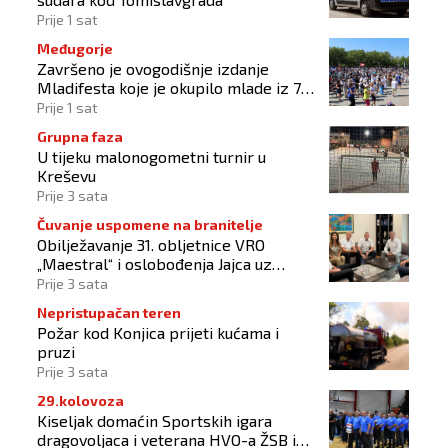
Prije 1 sat
Međugorje
Završeno je ovogodišnje izdanje
Mladifesta koje je okupilo mlade iz 73
zemlje svijeta
Prije 1 sat
Grupna faza
U tijeku malonogometni turnir u
Kreševu
Prije 3 sata
Čuvanje uspomene na branitelje
Obilježavanje 31. obljetnice VRO
„Maestral“ i oslobođenja Jajca uz
pokroviteljstvo HNS-a BiH
Prije 3 sata
Nepristupačan teren
Požar kod Konjica prijeti kućama i
pruzi
Prije 3 sata
29.kolovoza
Kiseljak domaćin Sportskih igara
dragovoljaca i veterana HVO-a ŽSB i