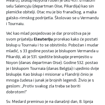
selu Salencyju (departman Oise, Pikardija) kao sin
plemićke obitelji. Otac mu je bio franačkog, a majka
galsko-rimskog podrijetla. Školovao se u Vermandu
i Tournaiu.
Već kao mlad posjedovao je dar proroštva pa je
svom prijatelju
Eleuteriju
prorekao kako će postati
biskup u Tournaiu i to se obistinilo. Pobožan i mudar
mladić, s 33 godine postao je biskupom Vermanda u
Pikardiji, ali je 531. sjedište biskupije premjestio u
Noyon (danas departman Oise). Godine 532. postao
je i biskupom Tournaia (danas Belgija) i ujedinio dvije
biskupije. Kao biskup i misionar u Flandriji činio je
mnoga čudesa i junak je brojnih legendi. Živio je s
geslom: „Protiv svakog zla treba se boriti
dobrotom!“
Sv. Medard preminuo je na današnji dan, 8. lipnja