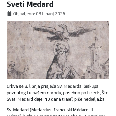
Sveti Medard
Objavljeno: 08.Lipanj.2026.
Crkva se 8. lipnja prisjeća Sv. Medarda, biskupa
poznatog i u našem narodu, posebno po izreci: „Što
Sveti Medard daje, 40 dana traje“, piše nedjelja.ba.
Sv. Medard (Medardus, francuski Médard ili
Méard), biskup Noyona rođen je oko 457. u malom