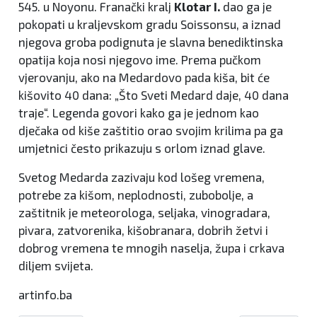
545. u Noyonu. Franački kralj
Klotar I.
dao ga je
pokopati u kraljevskom gradu Soissonsu, a iznad
njegova groba podignuta je slavna benediktinska
opatija koja nosi njegovo ime. Prema pučkom
vjerovanju, ako na Medardovo pada kiša, bit će
kišovito 40 dana: „Što Sveti Medard daje, 40 dana
traje“. Legenda govori kako ga je jednom kao
dječaka od kiše zaštitio orao svojim krilima pa ga
umjetnici često prikazuju s orlom iznad glave.
Svetog Medarda zazivaju kod lošeg vremena,
potrebe za kišom, neplodnosti, zubobolje, a
zaštitnik je meteorologa, seljaka, vinogradara,
pivara, zatvorenika, kišobranara, dobrih žetvi i
dobrog vremena te mnogih naselja, župa i crkava
diljem svijeta.
artinfo.ba