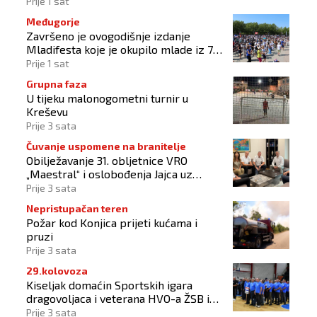
Prije 1 sat
Međugorje
Završeno je ovogodišnje izdanje
Mladifesta koje je okupilo mlade iz 73
zemlje svijeta
Prije 1 sat
Grupna faza
U tijeku malonogometni turnir u
Kreševu
Prije 3 sata
Čuvanje uspomene na branitelje
Obilježavanje 31. obljetnice VRO
„Maestral“ i oslobođenja Jajca uz
pokroviteljstvo HNS-a BiH
Prije 3 sata
Nepristupačan teren
Požar kod Konjica prijeti kućama i
pruzi
Prije 3 sata
29.kolovoza
Kiseljak domaćin Sportskih igara
dragovoljaca i veterana HVO-a ŽSB i
Dana branitelja
Prije 3 sata