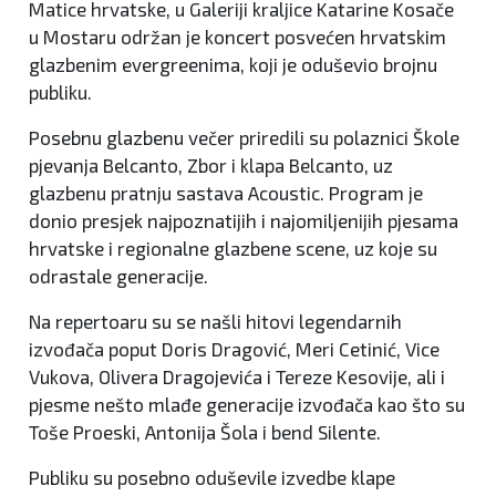
Matice hrvatske, u Galeriji kraljice Katarine Kosače
u Mostaru održan je koncert posvećen hrvatskim
glazbenim evergreenima, koji je oduševio brojnu
publiku.
Posebnu glazbenu večer priredili su polaznici Škole
pjevanja Belcanto, Zbor i klapa Belcanto, uz
glazbenu pratnju sastava Acoustic. Program je
donio presjek najpoznatijih i najomiljenijih pjesama
hrvatske i regionalne glazbene scene, uz koje su
odrastale generacije.
Na repertoaru su se našli hitovi legendarnih
izvođača poput Doris Dragović, Meri Cetinić, Vice
Vukova, Olivera Dragojevića i Tereze Kesovije, ali i
pjesme nešto mlađe generacije izvođača kao što su
Toše Proeski, Antonija Šola i bend Silente.
Publiku su posebno oduševile izvedbe klape