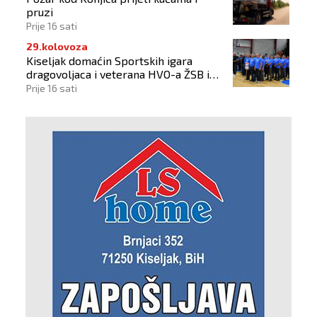
pruzi
Prije 16 sati
29.kolovoza
Kiseljak domaćin Sportskih igara
dragovoljaca i veterana HVO-a ŽSB i
Dana branitelja
Prije 16 sati