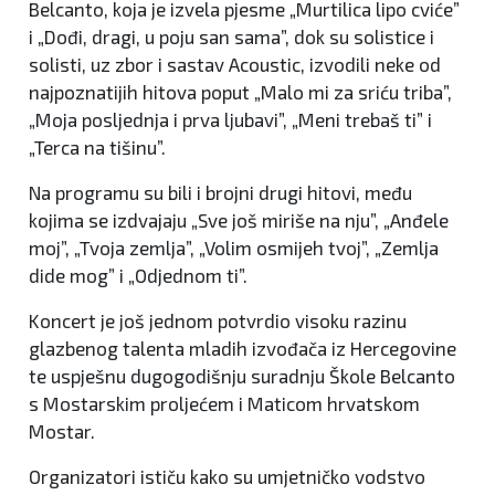
Belcanto, koja je izvela pjesme „Murtilica lipo cviće”
i „Dođi, dragi, u poju san sama”, dok su solistice i
solisti, uz zbor i sastav Acoustic, izvodili neke od
najpoznatijih hitova poput „Malo mi za sriću triba”,
„Moja posljednja i prva ljubavi”, „Meni trebaš ti” i
„Terca na tišinu”.
Na programu su bili i brojni drugi hitovi, među
kojima se izdvajaju „Sve još miriše na nju”, „Anđele
moj”, „Tvoja zemlja”, „Volim osmijeh tvoj”, „Zemlja
dide mog” i „Odjednom ti”.
Koncert je još jednom potvrdio visoku razinu
glazbenog talenta mladih izvođača iz Hercegovine
te uspješnu dugogodišnju suradnju Škole Belcanto
s Mostarskim proljećem i Maticom hrvatskom
Mostar.
Organizatori ističu kako su umjetničko vodstvo