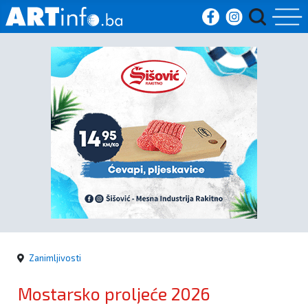
Početna
Vijesti
Sport
Kultura
Crna
kronika
Zanimljivosti
Politika
Mostarsko proljeće 2026
Zanimljivosti