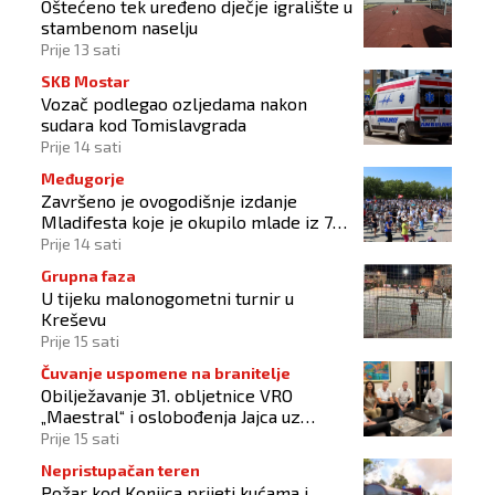
Oštećeno tek uređeno dječje igralište u
stambenom naselju
Prije 13 sati
SKB Mostar
Vozač podlegao ozljedama nakon
sudara kod Tomislavgrada
Prije 14 sati
Međugorje
Završeno je ovogodišnje izdanje
Mladifesta koje je okupilo mlade iz 73
zemlje svijeta
Prije 14 sati
Grupna faza
U tijeku malonogometni turnir u
Kreševu
Prije 15 sati
Čuvanje uspomene na branitelje
Obilježavanje 31. obljetnice VRO
„Maestral“ i oslobođenja Jajca uz
pokroviteljstvo HNS-a BiH
Prije 15 sati
Nepristupačan teren
Požar kod Konjica prijeti kućama i