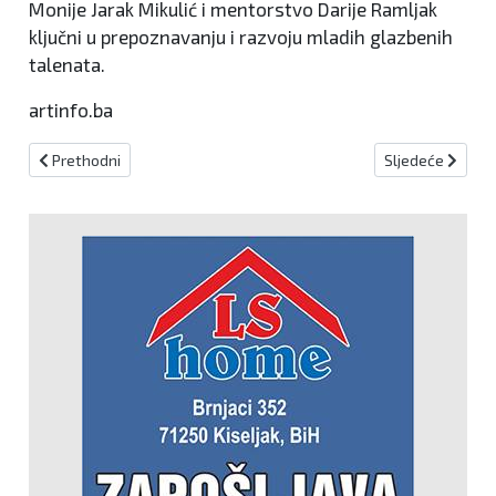
Monije Jarak Mikulić i mentorstvo Darije Ramljak
ključni u prepoznavanju i razvoju mladih glazbenih
talenata.
artinfo.ba
Prethodni članak: Festival Vinske ceste Hercegovine: 'Kvalitetu s
Sljedeći članak:
Prethodni
Sljedeće