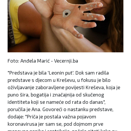
Foto: Anđela Marić - Vecernji.ba
"Predstava je bila 'Leonin put'. Dok sam radila
predstave s djecom u Kreševu, u fokusu je bilo
oživljavanje zaboravljene povijesti Kreševa, koja je
puno šira, bogatija i značajnija od skučenog
identiteta koji se nameće od rata do danas",
poručila je Ana. Govoreći o nastanku predstave,
dodaje: "Priča je postala važna pojavom
koronavirusa jer sam se, pod dojmom prve
masovne panike i restrikcija, počela pitati kako su