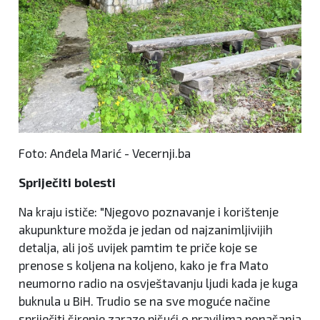
Foto: Anđela Marić - Vecernji.ba
Spriječiti bolesti
Na kraju ističe: "Njegovo poznavanje i korištenje
akupunkture možda je jedan od najzanimljivijih
detalja, ali još uvijek pamtim te priče koje se
prenose s koljena na koljeno, kako je fra Mato
neumorno radio na osvještavanju ljudi kada je kuga
buknula u BiH. Trudio se na sve moguće načine
spriječiti širenje zaraze pišući o pravilima ponašanja