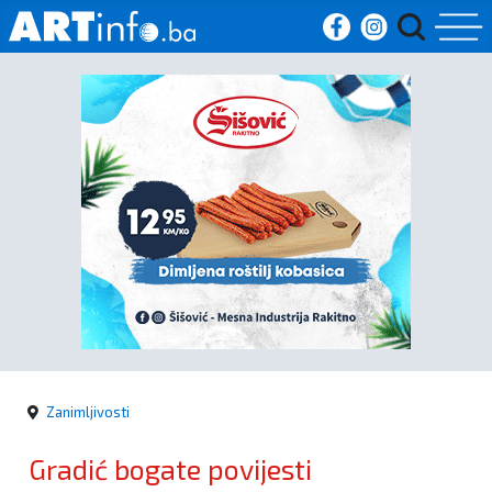
Početna
Vijesti
Sport
Kultura
Crna
kronika
Zanimljivosti
Politika
Gradić bogate povijesti
Zanimljivosti