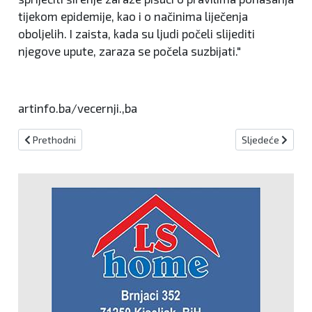
tijekom epidemije, kao i o načinima liječenja
oboljelih. I zaista, kada su ljudi počeli slijediti
njegove upute, zaraza se počela suzbijati."
artinfo.ba/vecernji.,ba
Prethodni članak: LDF nastavlja nizati medalje na jakim natjecanji
Sljedeći članak:
Prethodni
Sljedeće