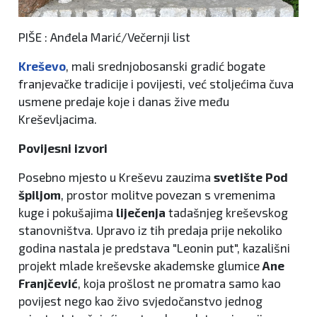
PIŠE : Anđela Marić/Večernji list
Kreševo
, mali srednjobosanski gradić bogate
franjevačke tradicije i povijesti, već stoljećima čuva
usmene predaje koje i danas žive među
Kreševljacima.
Povijesni izvori
Posebno mjesto u Kreševu zauzima
svetište Pod
špiljom
, prostor molitve povezan s vremenima
kuge i pokušajima
liječenja
tadašnjeg kreševskog
stanovništva. Upravo iz tih predaja prije nekoliko
godina nastala je predstava "Leonin put", kazališni
projekt mlade kreševske akademske glumice
Ane
Franjčević
, koja prošlost ne promatra samo kao
povijest nego kao živo svjedočanstvo jednog