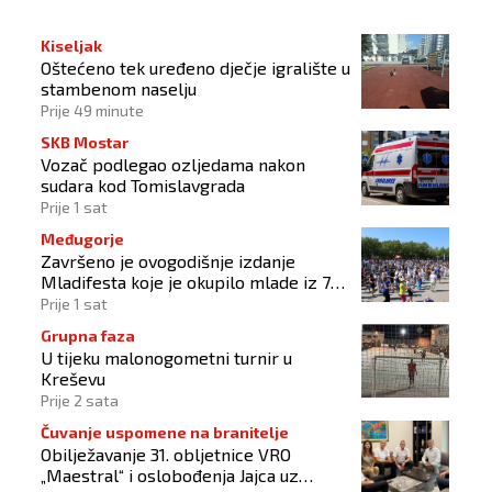
Kiseljak
Oštećeno tek uređeno dječje igralište u
stambenom naselju
Prije 49 minute
SKB Mostar
Vozač podlegao ozljedama nakon
sudara kod Tomislavgrada
Prije 1 sat
Međugorje
Završeno je ovogodišnje izdanje
Mladifesta koje je okupilo mlade iz 73
zemlje svijeta
Prije 1 sat
Grupna faza
U tijeku malonogometni turnir u
Kreševu
Prije 2 sata
Čuvanje uspomene na branitelje
Obilježavanje 31. obljetnice VRO
„Maestral“ i oslobođenja Jajca uz