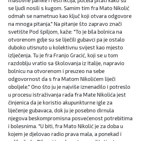
se ljudi nosili s kugom. Samim tim fra Mato Nikolić
odmah se nametnuo kao ključ koji otvara odgovore
na mnoga pitanja." Na pitanje što zapravo znači
svetište Pod špiljom, kaže: "To je bila bolnica na
otvorenom gdje su se liječili gubavci pa je ostalo
duboko utisnuto u kolektivnu svijest kao mjesto
izlječenja. Tu je fra Franjo Gracić, koji se u tom
razdoblju vratio sa školovanja iz Italije, napravio
bolnicu na otvorenom i preuzeo na sebe
odgovornost da s fra Matom Nikolićem liječi
oboljele." Ono što ju je najviše iznenadilo i potreslo
u procesu istraživanja rada fra Mate Nikolića jest
činjenica da je koristio akupunkturne igle za
liječenje gubavaca, dok ju je posebno dirnula
njegova beskompromisna posvećenost potrebitima
i bolesnima. "U biti, fra Mato Nikolić je za doba u
kojem je djelovao radio prava mala, a ponekad i