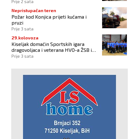
pokroviteljstvo HNS-a BiH
Prije 2 sata
Nepristupačan teren
Požar kod Konjica prijeti kućama i
pruzi
Prije 3 sata
29.kolovoza
Kiseljak domaćin Sportskih igara
dragovoljaca i veterana HVO-a ŽSB i
Dana branitelja
Prije 3 sata