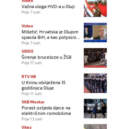
Video
Važna uloga HVO-a u Oluji
Prije 7 sati
Video
Mišetić: Hrvatska je Olujom
spasila BiH, a kao potpisnica
Daytona ima puno pravo
Prije 7 sati
štititi hrvatski narod
VIDEO
Širenje bruceloze u ŽSB
Prije 11 sati
RTV HB
U Kninu obilježena 31.
godišnjica Oluje
Prije 11 sati
SKB Mostar
Porast ozljeda djece na
električnim romobilima
Prije 13 sati
Vitez