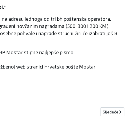
i.“
ga na adresu jednoga od tri bh poštanska operatora.
 nagrađeni novčanim nagradama (500, 300 i 200 KM) i
sebne pohvale i nagrade stručni žiri će izabrati još 8
HP Mostar stigne najljepše pismo.
službenoj web stranici Hrvatske pošte Mostar
Sljedeći članak
Sljedeće