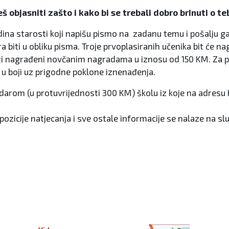
objasniti zašto i kako bi se trebali dobro brinuti o teb
odina starosti koji napišu pismo na zadanu temu i pošalju 
ra biti u obliku pisma. Troje prvoplasiranih učenika bit će
biti nagrađeni novčanim nagradama u iznosu od 150 KM. Za po
č u boji uz prigodne poklone iznenađenja.
arom (u protuvrijednosti 300 KM) školu iz koje na adresu 
pozicije natjecanja i sve ostale informacije se nalaze na 