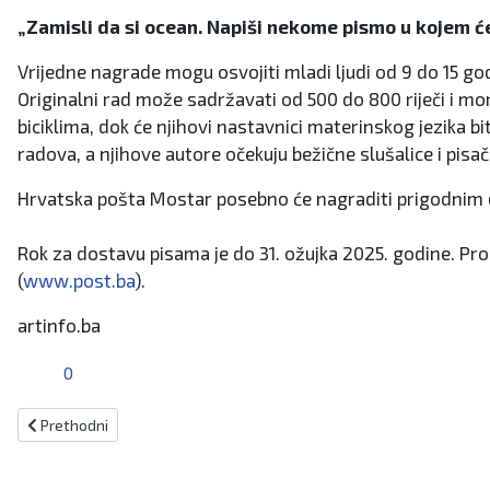
„
Zamisli da si ocean. Napiši nekome pismo u kojem ćeš 
Vrijedne nagrade mogu osvojiti mladi ljudi od 9 do 15 g
Originalni rad može sadržavati od 500 do 800 riječi i mo
biciklima, dok će njihovi nastavnici materinskog jezika 
radova, a njihove autore očekuju bežične slušalice i pisa
Hrvatska pošta Mostar posebno će nagraditi prigodnim d
Rok za dostavu pisama je do 31. ožujka 2025. godine. Pro
(
www.post.ba
).
artinfo.ba
0
Prethodni članak: Konoba Mili zapošljava: Kuhar/ica/ Konobar/ica
Prethodni