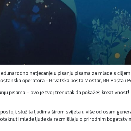
 Međunarodno natjecanje u pisanju pisama za mlade s cilje
ri poštanska operatora - Hrvatska pošta Mostar, BH Pošta i 
nju pisama – ovo je tvoj trenutak da pokažeš kreativnost! T
o postoji, služila ljudima širom svijeta u više od osam gene
potaknuti mlade ljude da razmišljaju o prirodnim bogatstvim