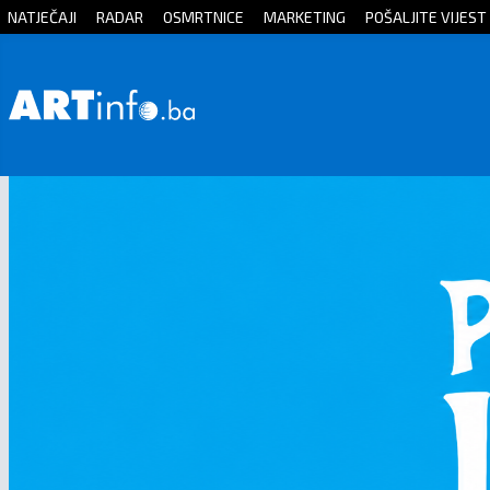
NATJEČAJI
RADAR
OSMRTNICE
MARKETING
POŠALJITE VIJEST
Početna
Vijesti
Sport
Kultura
Crna
kronika
Politika
Zanimljivosti