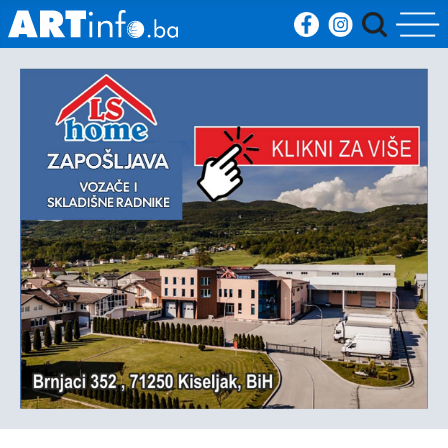
Početna
Vijesti
Sport
Kultura
Crna
kronika
Politika
Zanimljivosti