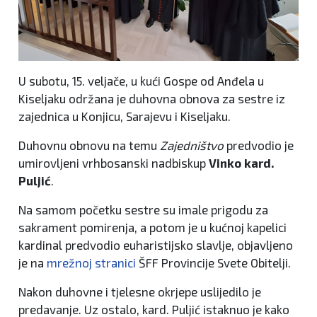
U subotu, 15. veljače, u kući Gospe od Anđela u
Kiseljaku održana je duhovna obnova za sestre iz
zajednica u Konjicu, Sarajevu i Kiseljaku.
Duhovnu obnovu na temu
Zajedništvo
predvodio je
umirovljeni vrhbosanski nadbiskup
Vinko kard.
Puljić
.
Na samom početku sestre su imale prigodu za
sakrament pomirenja, a potom je u kućnoj kapelici
kardinal predvodio euharistijsko slavlje, objavljeno
je na
mrežnoj stranici
ŠFF Provincije Svete Obitelji.
Nakon duhovne i tjelesne okrjepe uslijedilo je
predavanje. Uz ostalo, kard. Puljić istaknuo je kako