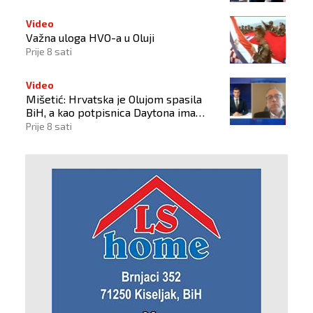
Video
Važna uloga HVO-a u Oluji
Prije 8 sati
Video
Mišetić: Hrvatska je Olujom spasila
BiH, a kao potpisnica Daytona ima
puno pravo štititi hrvatski narod
Prije 8 sati