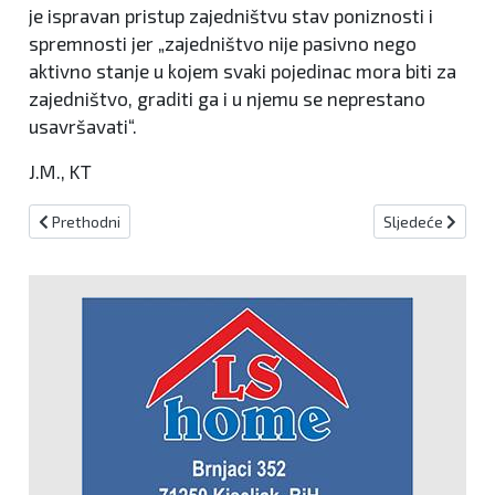
je ispravan pristup zajedništvu stav poniznosti i
spremnosti jer „zajedništvo nije pasivno nego
aktivno stanje u kojem svaki pojedinac mora biti za
zajedništvo, graditi ga i u njemu se neprestano
usavršavati“.
J.M., KT
Prethodni članak: Sarajevo domaćin skupa o temi 'Jezik i vještačka 
Sljedeći članak
Prethodni
Sljedeće