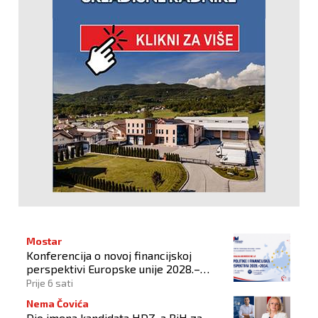
Mostar
Konferencija o novoj financijskoj
perspektivi Europske unije 2028.–
2034.
Prije 6 sati
Nema Čovića
Dio imena kandidata HDZ-a BiH za