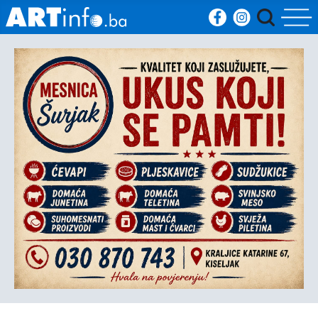
Početna
Vijesti
Sport
Kultura
Crna
kronika
Politika
Zanimljivosti