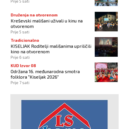
Prije 5 sati
Druženja na otvorenom
Kreševski mališani uživali u kinu na
otvorenom
Prije 5 sati
Tradicionalno
KISELJAK Roditelji mališanima upriličili
kino na otvorenom
Prije 6 sati
KUD Izvor 08
Održana 16. međunarodna smotra
folklora "Kiseljak 2026"
Prije 7 sati