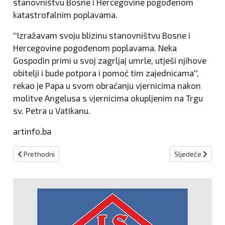
stanovništvu Bosne i Hercegovine pogođenom
katastrofalnim poplavama.
''Izražavam svoju blizinu stanovništvu Bosne i
Hercegovine pogođenom poplavama. Neka
Gospodin primi u svoj zagrljaj umrle, utješi njihove
obitelji i bude potpora i pomoć tim zajednicama'',
rekao je Papa u svom obraćanju vjernicima nakon
molitve Angelusa s vjernicima okupljenim na Trgu
sv. Petra u Vatikanu.
artinfo.ba
Prethodni članak: HT Eronet donirao SIM kartice i uređaje, prilag
Sljedeći članak
Prethodni
Sljedeće