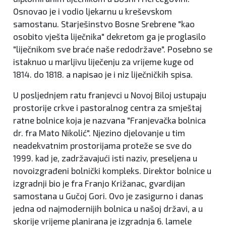
Osnovao je i vodio ljekarnu u kreševskom
samostanu. Starješinstvo Bosne Srebrene "kao
osobito vješta liječnika" dekretom ga je proglasilo
"liječnikom sve braće naše redodržave". Posebno se
istaknuo u marljivu liječenju za vrijeme kuge od
1814. do 1818. a napisao je i niz liječničkih spisa.
U posljednjem ratu franjevci u Novoj Biloj ustupaju
prostorije crkve i pastoralnog centra za smještaj
ratne bolnice koja je nazvana "Franjevačka bolnica
dr. fra Mato Nikolić". Njezino djelovanje u tim
neadekvatnim prostorijama proteže se sve do
1999. kad je, zadržavajući isti naziv, preseljena u
novoizgrađeni bolnički kompleks. Direktor bolnice u
izgradnji bio je fra Franjo Križanac, gvardijan
samostana u Gučoj Gori. Ovo je zasigurno i danas
jedna od najmodernijih bolnica u našoj državi, a u
skorije vrijeme planirana je izgradnja 6. lamele