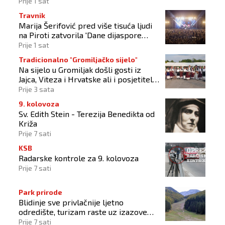
Prije 1 sat
Travnik
Marija Šerifović pred više tisuća ljudi
na Piroti zatvorila 'Dane dijaspore
2026'
Prije 1 sat
Tradicionalno "Gromiljačko sijelo"
Na sijelo u Gromiljak došli gosti iz
Jajca, Viteza i Hrvatske ali i posjetitelji
od Austrije do Australije
Prije 3 sata
9. kolovoza
Sv. Edith Stein - Terezija Benedikta od
Križa
Prije 7 sati
KSB
Radarske kontrole za 9. kolovoza
Prije 7 sati
Park prirode
Blidinje sve privlačnije ljetno
odredište, turizam raste uz izazove
očuvanja prirode
Prije 7 sati