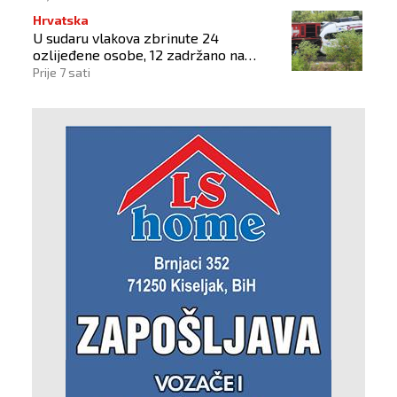
Hrvatska
U sudaru vlakova zbrinute 24
ozlijeđene osobe, 12 zadržano na
liječenju
Prije 7 sati