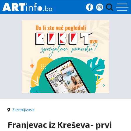
Početna
Vijesti
Sport
Kultura
Crna
kronika
Zanimljivosti
Politika
Franjevac iz Kreševa- prvi
Zanimljivosti