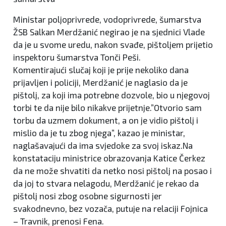
Ministar poljoprivrede, vodoprivrede, šumarstva
ŽSB Salkan Merdžanić negirao je na sjednici Vlade
da je u svome uredu, nakon svađe, pištoljem prijetio
inspektoru šumarstva Tonči Peši.
Komentirajući slučaj koji je prije nekoliko dana
prijavljen i policiji, Merdžanić je naglasio da je
pištolj, za koji ima potrebne dozvole, bio u njegovoj
torbi te da nije bilo nikakve prijetnje.”Otvorio sam
torbu da uzmem dokument, a on je vidio pištolj i
mislio da je tu zbog njega”, kazao je ministar,
naglašavajući da ima svjedoke za svoj iskaz.Na
konstataciju ministrice obrazovanja Katice Čerkez
da ne može shvatiti da netko nosi pištolj na posao i
da joj to stvara nelagodu, Merdžanić je rekao da
pištolj nosi zbog osobne sigurnosti jer
svakodnevno, bez vozača, putuje na relaciji Fojnica
– Travnik, prenosi Fena.