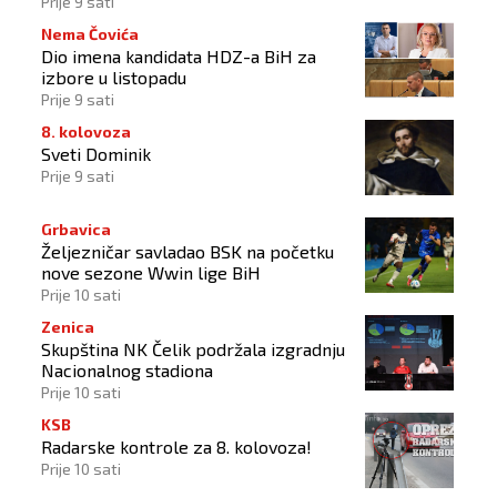
2034.
Prije 9 sati
Nema Čovića
Dio imena kandidata HDZ-a BiH za
izbore u listopadu
Prije 9 sati
8. kolovoza
Sveti Dominik
Prije 9 sati
Grbavica
Željezničar savladao BSK na početku
nove sezone Wwin lige BiH
Prije 10 sati
Zenica
Skupština NK Čelik podržala izgradnju
Nacionalnog stadiona
Prije 10 sati
KSB
Radarske kontrole za 8. kolovoza!
Prije 10 sati