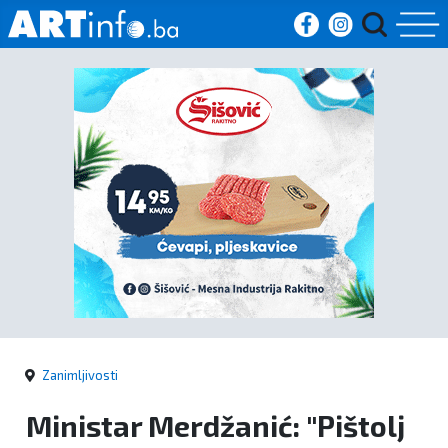
Početna
Vijesti
Sport
Kultura
Crna
kronika
Zanimljivosti
Politika
Ministar Merdžanić: "Pištolj
Zanimljivosti