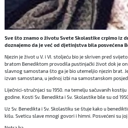
Sve što znamo o životu Svete Skolastike crpimo iz dr
doznajemo da je već od djetinjstva bila posvećena Bo
Njezin je život u V. i VI. stoljeću bio je skriven pred svi
bratom Benediktom provodila pustinjački život dok je on b
slavnog samostana što ga je bio utemeljio njezin brat. Je
izvan samostana, u jednoj izbi na samostanskom posjedu, 
Liječnici-stručnjaci su 1950. na temelju sačuvanih kostiju 
godine. Kosti Sv. Benedikta i Sv. Skolastike bile su od 19
Uz Sv. Benedikta i Sv. Skolastiku se štuje kako u benedikt
kišu. Sveticu slave mnogi govori i himni. Posvećeni su joj
Notra.ba