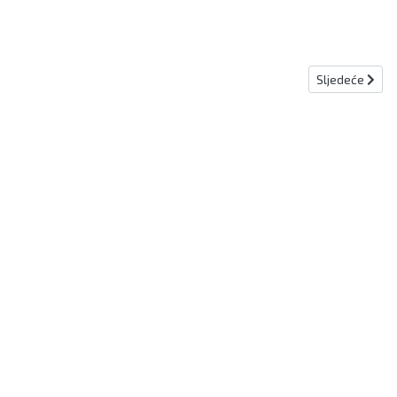
Sljedeći člana
Sljedeće