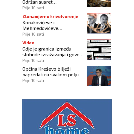
Održan susret
gospodarstvenika
Prije 10 sati
Zlonamjerno krivotvorenje
Konakovićeve i
Mehmedovićeve
manipulacije ne osporavaju
Prije 10 sati
zahtjeve Hrvata
Video
Gdje je granica između
slobode izražavanja i govora
mržnje?
Prije 10 sati
Općina Kreševo bilježi
napredak na svakom polju
Prije 10 sati