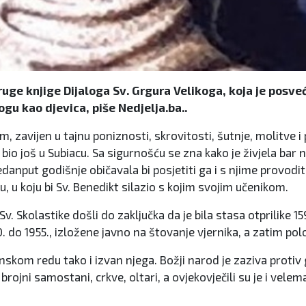
uge knjige Dijaloga Sv. Grgura Velikoga, koja je posve
gu kao djevica, piše Nedjelja.ba..
jetom, zavijen u tajnu poniznosti, skrovitosti, šutnje, molitv
io još u Subiacu. Sa sigurnošću se zna kako je živjela bar 
danput godišnje običavala bi posjetiti ga i s njime provodi
u koju bi Sv. Benedikt silazio s kojim svojim učenikom.
Sv. Skolastike došli do zaključka da je bila stasa otprilike 
50. do 1955., izložene javno na štovanje vjernika, a zatim p
inskom redu tako i izvan njega. Božji narod je zaziva protiv
 brojni samostani, crkve, oltari, a ovjekovječili su je i ve