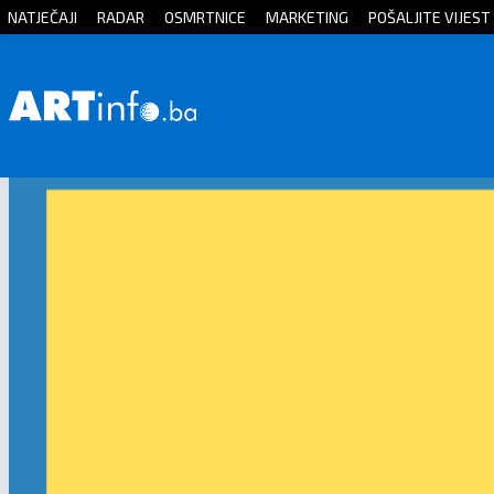
NATJEČAJI
RADAR
OSMRTNICE
MARKETING
POŠALJITE VIJEST
Početna
Vijesti
Sport
Kultura
Crna
kronika
Politika
Zanimljivosti