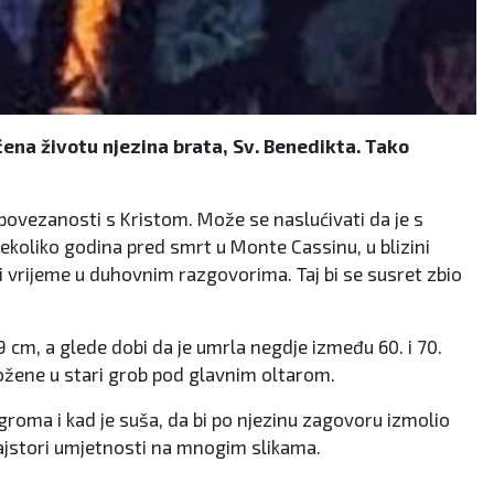
ćena životu njezina brata, Sv. Benedikta. Tako
e i povezanosti s Kristom. Može se naslućivati da je s
nekoliko godina pred smrt u Monte Cassinu, u blizini
ti vrijeme u duhovnim razgovorima. Taj bi se susret zbio
159 cm, a glede dobi da je umrla negdje između 60. i 70.
oložene u stari grob pod glavnim oltarom.
 groma i kad je suša, da bi po njezinu zagovoru izmolio
lemajstori umjetnosti na mnogim slikama.