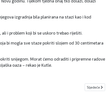
 Novu godinu. Tijekom tjedna onaj tko dolazi, dolazi
njegova izgradnja bila planirana na stazi kao i kod
i i problem koji bi se uskoro trebao riješiti.
 koja bi mogla sve staze pokriti slojem od 30 centimetara
a pokriti snijegom. Morat ćemo odraditi i pripremne radove
ijaška oaza – rekao je Kutle.
Sljedeći člana
Sljedeće