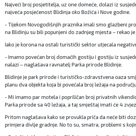
Najveći broj posjetitelja, uz one domeće, dolazi iz susje
najveća posjećenost Blidinja oko Božića i Nove godine.
- Tijekom Novogodišnjih praznika imali smo glazbeni prog
na Blidinju su bili popunjeni do zadnjeg mjesta – rekao je
Iako je korona na ostali turistički sektor utjecala negativn
- Imamo povećan broj domaćih gostiju i gostiju iz susjedn
nalazi – naglašava ravnatelj Parka prirode Blidinje.
Blidinje je park prirode i turističko-zdravstvena oaza smj
planu dva objekta koja bi povećala broj ležaja na području
- Mi imamo par motela i popriličan broj privatnih vikend
Parka prirode sa 40 ležaja, a taj smještaj imati će 4 zvje
Pritom naglašava kako se provukla priča da neće biti do
primjera divlje gradnje. No to su, smatra, problemi s koj