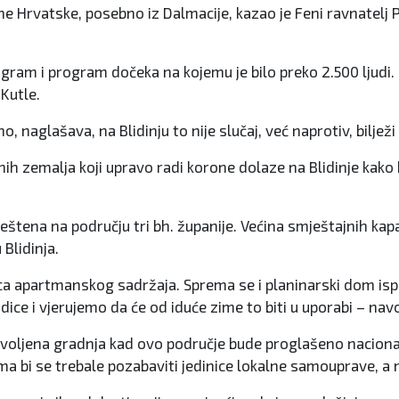
dne Hrvatske, posebno iz Dalmacije, kazao je Feni ravnatelj 
ram i program dočeka na kojemu je bilo preko 2.500 ljudi. U
 Kutle.
o, naglašava, na Blidinju to nije slučaj, već naprotiv, biljež
ih zemalja koji upravo radi korone dolaze na Blidinje kako b
eštena na području tri bh. županije. Većina smještajnih kapa
 Blidinja.
ica apartmanskog sadržaja. Sprema se i planinarski dom isp
zdice i vjerujemo da će od iduće zime to biti u uporabi – navo
zvoljena gradnja kad ovo područje bude proglašeno naciona
ima bi se trebale pozabaviti jedinice lokalne samouprave, a 