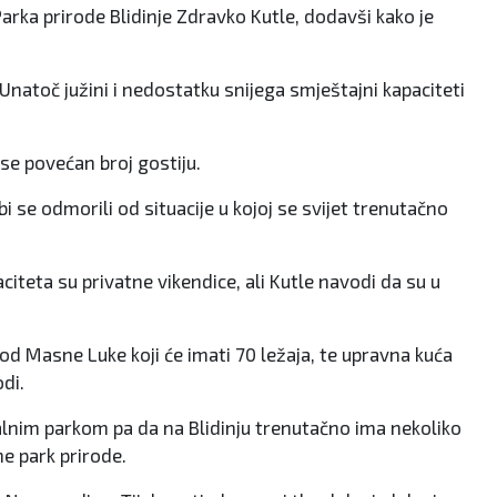
Parka prirode Blidinje Zdravko Kutle, dodavši kako je
natoč južini i nedostatku snijega smještajni kapaciteti
i se povećan broj gostiju.
i se odmorili od situacije u kojoj se svijet trenutačno
citeta su privatne vikendice, ali Kutle navodi da su u
od Masne Luke koji će imati 70 ležaja, te upravna kuća
di.
lnim parkom pa da na Blidinju trenutačno ima nekoliko
ne park prirode.