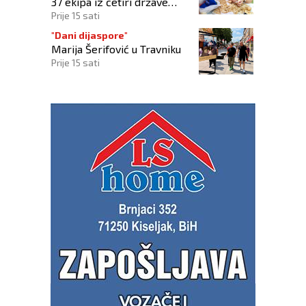
37 ekipa iz četiri države
regije
Prije 15 sati
"Dani dijaspore"
Marija Šerifović u Travniku
Prije 15 sati