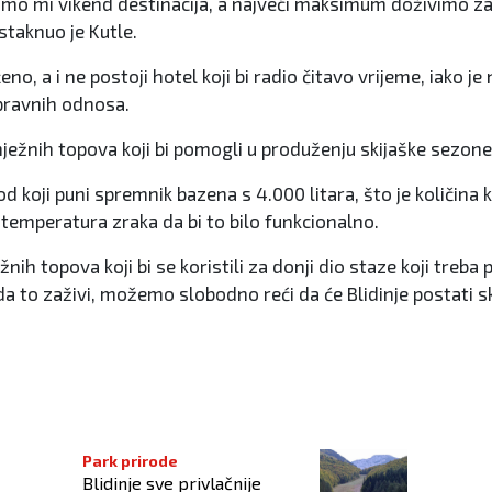
er smo mi vikend destinacija, a najveći maksimum doživimo za
istaknuo je Kutle.
, a i ne postoji hotel koji bi radio čitavo vrijeme, iako je 
-pravnih odnosa.
ežnih topova koji bi pomogli u produženju skijaške sezone, al
vod koji puni spremnik bazena s 4.000 litara, što je količina
a temperatura zraka da bi to bilo funkcionalno.
žnih topova koji bi se koristili za donji dio staze koji treb
da to zaživi, možemo slobodno reći da će Blidinje postati sk
i vina iz Ljubuškog
Park prirode
Blidinje sve privlačnije