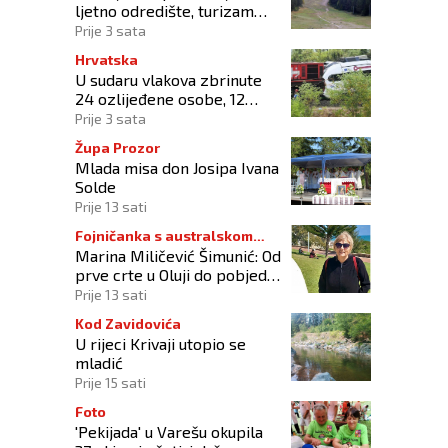
ljetno odredište, turizam
raste uz izazove očuvanja
Prije 3 sata
prirode
Hrvatska
U sudaru vlakova zbrinute
24 ozlijeđene osobe, 12
zadržano na liječenju
Prije 3 sata
Župa Prozor
Mlada misa don Josipa Ivana
Solde
Prije 13 sati
Fojničanka s australskom
Marina Miličević Šimunić: Od
adresom
prve crte u Oluji do pobjede
nad vlastitim „olujama“
Prije 13 sati
Kod Zavidovića
U rijeci Krivaji utopio se
mladić
Prije 15 sati
Foto
'Pekijada' u Varešu okupila