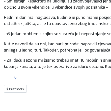
- Smještajni kapaciteti na Blidinju su zadovoljavajući j
obično u svoje vikendice ili vikendice svojih poznanika – 
Radnim danima, naglašava, Blidinje je puno manje posjećeno
ostalih skijališta, ali je to obustavljeno zbog imovinsko
Još jedan problem s kojim se susreću je i nepostojanje snj
Kutle navodi da su oni, kao park prirode, napravili cjevo
snijega u jednoj turi. Također, potrebna je i odgovarajuć
- Za iduću sezonu mi bismo trebali imati 10 mobilnih snje
kopanja kanala, a to je tek ostvarivo za iduću sezonu. Ka
0
Prethodni članak: Bolji marketing im ne treba: Internet bruji o etiket
Prethodni