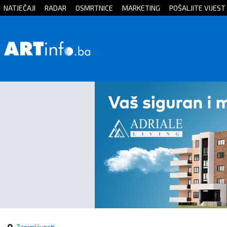
NATJEČAJI
RADAR
OSMRTNICE
MARKETING
POŠALJITE VIJEST
Početna
Vijesti
Sport
Kultura
Crna
kronika
Politika
Zanimljivosti