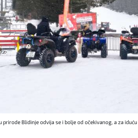
prirode Blidinje odvija se i bolje od očekivanog, a za iduću