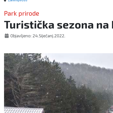
Zanimljivosti
Park prirode
Turistička sezona na 
Objavljeno: 24.Siječanj.2022.