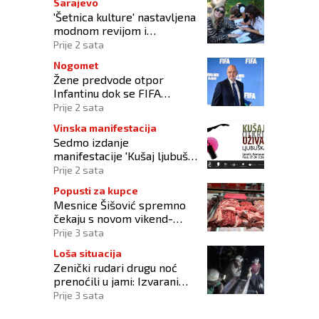
Sarajevo
'Šetnica kulture' nastavljena
modnom revijom i
predstavljanjem kozmetike
Prije 2 sata
Nogomet
Žene predvode otpor
Infantinu dok se FIFA
suočava s krizom
Prije 2 sata
upravljanja
Vinska manifestacija
Sedmo izdanje
manifestacije 'Kušaj ljubuška
vina' donosi vrhunska vina,
Prije 2 sata
gastronomiju i glazbu
Popusti za kupce
Mesnice Šišović spremno
čekaju s novom vikend-
akcijom!
Prije 3 sata
Loša situacija
Zenički rudari drugu noć
prenoćili u jami: Izvarani
smo, više nikome ne
Prije 3 sata
vjerujemo