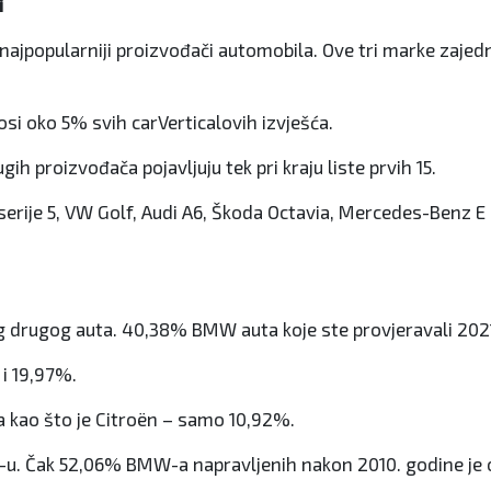
i
najpopularniji proizvođači automobila. Ove tri marke zaje
si oko 5% svih carVerticalovih izvješća.
ih proizvođača pojavljuju tek pri kraju liste prvih 15.
serije 5, VW Golf, Audi A6, Škoda Octavia, Mercedes-Benz E
eg drugog auta. 40,38% BMW auta koje ste provjeravali 2021
 i 19,97%.
ča kao što je Citroën – samo 10,92%.
MW-u. Čak 52,06% BMW-a napravljenih nakon 2010. godine je