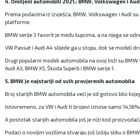
4. Omiljeni automobili 2021.: BMW, Volkswagen i Aud
Prema podacima iz izvješća, BMW, Volkswagen i Audi su 
platforme.
BMW serije 3 favorit je među kupcima, a na njega se odno
VW Passat i Audi A4 slijede ga u stopu, dok se modeli drug
Drugi popularni modeli automobila na ovoj listi su BMW 
Audi A3, BMW X5, Škoda Superb i BMW serije 1.
5. BMW je najstariji od svih provjerenih automobila
Broj starijih BMW automobila veći je od gotovo bilo koj
Istovremeno, za VW i Audi ti brojevi iznose samo 14,56%
A postotak starijih automobila još je niži kod proizvođa
Podaci o novijim vozilima stvaraju još lošiju sliku o B