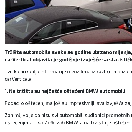
Tržište automobila svake se godine ubrzano mijenja, 
carVertical objavila je godišnje izvješće sa statist
Tvrtka prikuplja informacije o vozilima iz različitih baz
carVerticala.
1. Na tržištu su najčešće oštećeni BMW automobili
Podaci o oštećenjima još su impresivniji: sva izvješća z
Zanimljivo je da nisu svi automobili sudionici prometnih
oštećenjima – 47,77% svih BMW-a na tržištu je oštećen