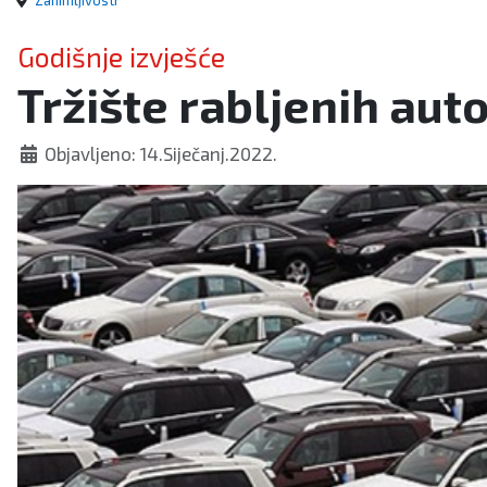
Zanimljivosti
Godišnje izvješće
Tržište rabljenih auto
Objavljeno: 14.Siječanj.2022.