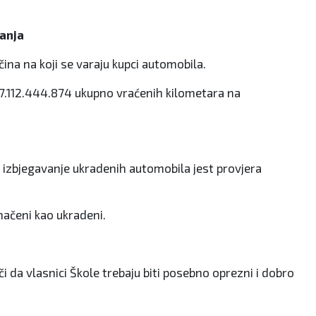
tanja
ina na koji se varaju kupci automobila.
e 7.112.444.874 ukupno vraćenih kilometara na
 za izbjegavanje ukradenih automobila jest provjera
načeni kao ukradeni.
 da vlasnici Škole trebaju biti posebno oprezni i dobro