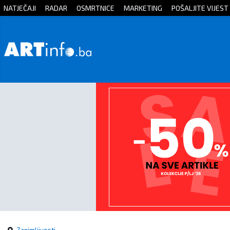
NATJEČAJI
RADAR
OSMRTNICE
MARKETING
POŠALJITE VIJEST
Početna
Vijesti
Sport
Kultura
Crna
kronika
Politika
Zanimljivosti