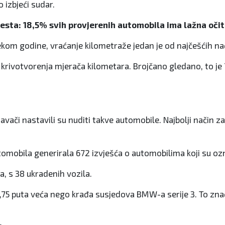
 izbjeći sudar.
česta: 18,5% svih provjerenih automobila ima lažna oči
kom godine, vraćanje kilometraže jedan je od najčešćih nač
e krivotvorenja mjerača kilometara. Brojčano gledano, to j
odavači nastavili su nuditi takve automobile. Najbolji način
utomobila generirala 672 izvješća o automobilima koji su oz
a, s 38 ukradenih vozila.
3,75 puta veća nego krađa susjedova BMW-a serije 3. To znači