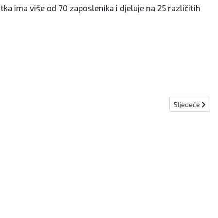
ka ima više od 70 zaposlenika i djeluje na 25 različitih
Sljedeći član
Sljedeće