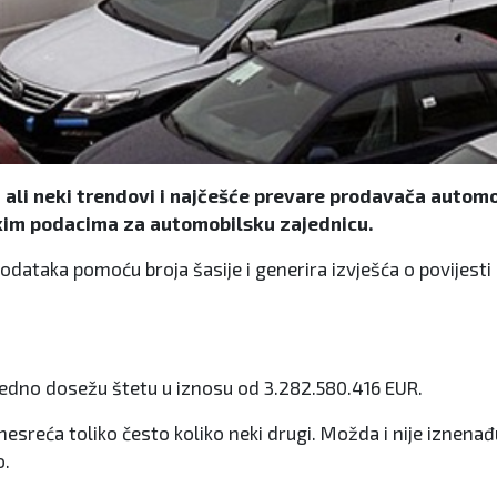
ali neki trendovi i najčešće prevare prodavača automobi
ičkim podacima za automobilsku zajednicu.
a podataka pomoću broja šasije i generira izvješća o povijes
ajedno dosežu štetu u iznosu od 3.282.580.416 EUR.
 nesreća toliko često koliko neki drugi. Možda i nije iznen
o.