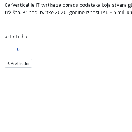
CarVertical je IT tvrtka za obradu podataka koja stvara gl
tržišta. Prihodi tvrtke 2020. godine iznosili su 8,5 miliju
artinfo.ba
0
Prethodni članak: Jahorina : Šesterosjed Trnovo pušten u rad
Prethodni