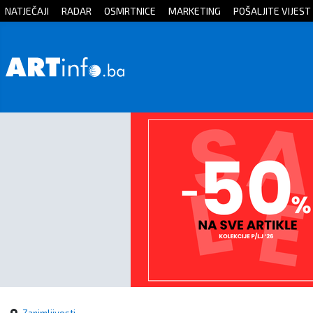
NATJEČAJI
RADAR
OSMRTNICE
MARKETING
POŠALJITE VIJEST
Početna
Vijesti
Sport
Kultura
Crna
kronika
Politika
Zanimljivosti