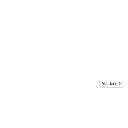
Sljedeći člana
Sljedeće