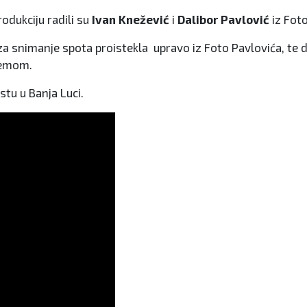
rodukciju radili su
Ivan Knežević
i
Dalibor Pavlović
iz Foto
 za snimanje spota proistekla upravo iz Foto Pavlovića, te 
premom.
tu u Banja Luci.