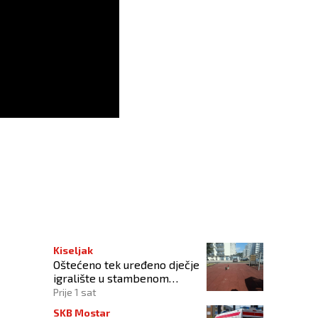
u
Kiseljak
Oštećeno tek uređeno dječje
igralište u stambenom
naselju
Prije 1 sat
SKB Mostar