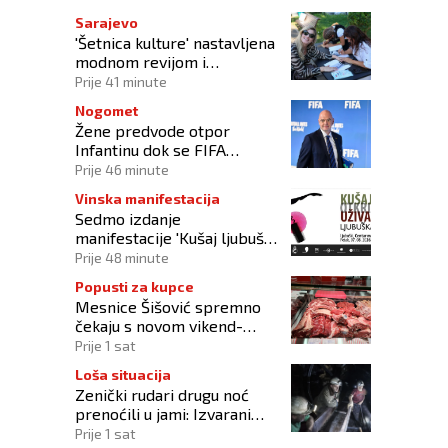
Sarajevo
'Šetnica kulture' nastavljena
modnom revijom i
predstavljanjem kozmetike
Prije 41 minute
Nogomet
Žene predvode otpor
Infantinu dok se FIFA
suočava s krizom
Prije 46 minute
upravljanja
Vinska manifestacija
Sedmo izdanje
manifestacije 'Kušaj ljubuška
vina' donosi vrhunska vina,
Prije 48 minute
gastronomiju i glazbu
Popusti za kupce
Mesnice Šišović spremno
čekaju s novom vikend-
akcijom!
Prije 1 sat
Loša situacija
Zenički rudari drugu noć
prenoćili u jami: Izvarani
smo, više nikome ne
Prije 1 sat