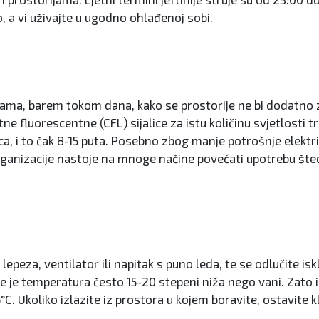
, a vi uživajte u ugodno ohlađenoj sobi.
ama, barem tokom dana, kako se prostorije ne bi dodatno zag
ne fluorescentne (CFL) sijalice za istu količinu svjetlosti t
jalica, i to čak 8-15 puta. Posebno zbog manje potrošnje ele
rganizacije nastoje na mnoge načine povećati upotrebu šted
epeza, ventilator ili napitak s puno leda, te se odlučite isk
 je temperatura često 15-20 stepeni niža nego vani. Zato 
°C. Ukoliko izlazite iz prostora u kojem boravite, ostavite 