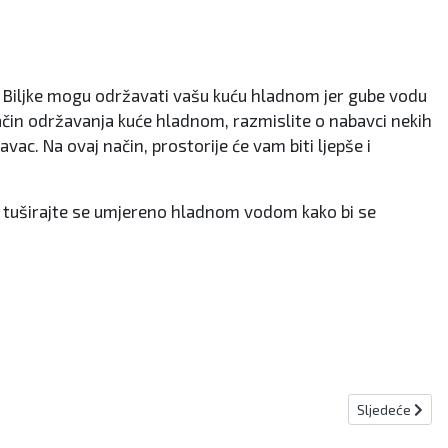
e. Biljke mogu održavati vašu kuću hladnom jer gube vodu
 način održavanja kuće hladnom, razmislite o nabavci nekih
avac. Na ovaj način, prostorije će vam biti ljepše i
 i tuširajte se umjereno hladnom vodom kako bi se
Sljedeći člana
Sljedeće