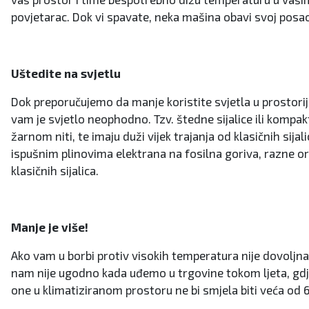
povjetarac. Dok vi spavate, neka mašina obavi svoj posao
Uštedite na svjetlu
Dok preporučujemo da manje koristite svjetla u prostorij
vam je svjetlo neophodno. Tzv. štedne sijalice ili kompakt
žarnom niti, te imaju duži vijek trajanja od klasičnih si
ispušnim plinovima elektrana na fosilna goriva, razne o
klasičnih sijalica.
Manje je više!
Ako vam u borbi protiv visokih temperatura nije dovoljna l
nam nije ugodno kada uđemo u trgovine tokom ljeta, gdje
one u klimatiziranom prostoru ne bi smjela biti veća od 6