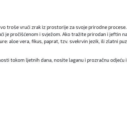
vo troše vrući zrak iz prostorije za svoje prirodne proces
ajući je pročišćenom i svježom. Ako tražite prirodan i jeftin
 aloe vera, fikus, paprat, tzv. svekrvin jezik, ili zlatni puz
nosti tokom ljetnih dana, nosite laganu i prozračnu odjeću