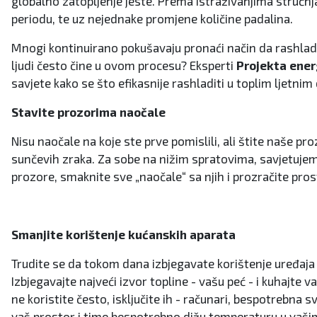
globalno zatopljenje jeste. Prema istraživanjima stručnj
periodu, te uz nejednake promjene količine padalina.
Mnogi kontinuirano pokušavaju pronaći način da rashlade 
ljudi često čine u ovom procesu? Eksperti
Projekta ener
savjete kako se što efikasnije rashladiti u toplim ljetn
Stavite prozorima naočale
Nisu naočale na koje ste prve pomislili, ali štite naše pro
sunčevih zraka. Za sobe na nižim spratovima, savjetujemo
prozore, smaknite sve „naočale“ sa njih i prozračite pros
Smanjite korištenje kućanskih aparata
Trudite se da tokom dana izbjegavate korištenje uređaja k
Izbjegavajte najveći izvor topline - vašu peć - i kuhajte 
ne koristite često, isključite ih - računari, bespotrebna 
vaš prostor i time bespotrebno dižu temperaturu u vašim p