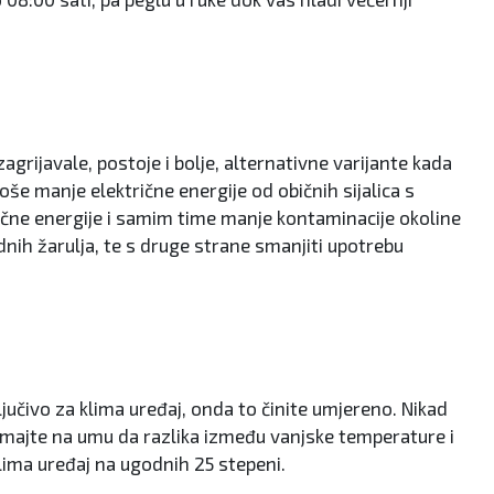
rijavale, postoje i bolje, alternativne varijante kada
roše manje električne energije od običnih sijalica s
ktrične energije i samim time manje kontaminacije okoline
nih žarulja, te s druge strane smanjiti upotrebu
ljučivo za klima uređaj, onda to činite umjereno. Nikad
imajte na umu da razlika između vanjske temperature i
klima uređaj na ugodnih 25 stepeni.