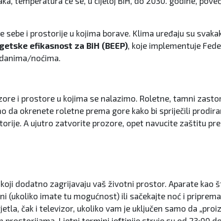
aka, temperatura će se, u cijeloj BiH, do 2030. godine, pov
sebe i prostorije u kojima borave. Klima uređaju su svakak
getske efikasnost za BiH (BEEP)
, koje implementuje Fed
im danima/noćima.
zore i prostore u kojima se nalazimo. Roletne, tamni zastori 
 da okrenete roletne prema gore kako bi spriječili prodira
torije. A ujutro zatvorite prozore, opet navucite zaštitu p
oji dodatno zagrijavaju vaš životni prostor. Aparate kao št
vani (ukoliko imate tu mogućnost) ili sačekajte noć i pripre
svjetla, čak i televizor, ukoliko vam je uključen samo da „pro
rostorijama. Ljetni termini jeftinije struje su od 23:00 do 