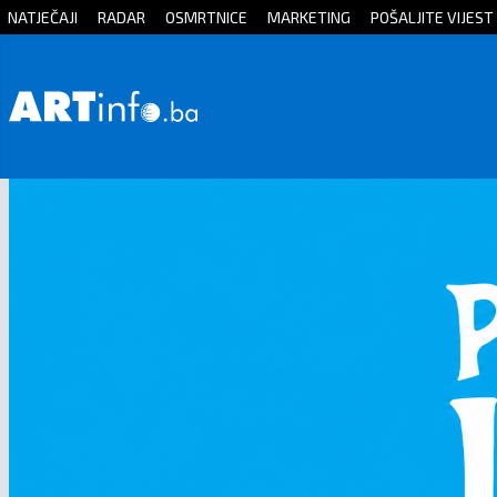
NATJEČAJI
RADAR
OSMRTNICE
MARKETING
POŠALJITE VIJEST
Početna
Vijesti
Sport
Kultura
Crna
kronika
Politika
Zanimljivosti