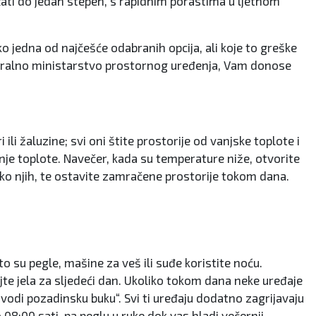
ećati do jedan stepen, s rapidnim porastima u ljetnom
o jedna od najčešće odabranih opcija, ali koje to greške
eralno ministarstvo prostornog uređenja, Vam donose
ili žaluzine; svi oni štite prostorije od vanjske toplote i
nje toplote. Navečer, kada su temperature niže, otvorite
reko njih, te ostavite zamračene prostorije tokom dana.
o su pegle, mašine za veš ili suđe koristite noću.
majte jela za sljedeći dan. Ukoliko tokom dana neke uređaje
izvodi pozadinsku buku“. Svi ti uređaju dodatno zagrijavaju
08:00 sati, pa peglu u ruke dok vas hladi večernji