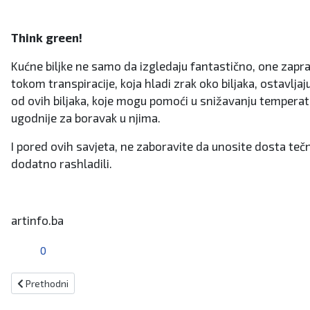
Think green!
Kućne biljke ne samo da izgledaju fantastično, one zapra
tokom transpiracije, koja hladi zrak oko biljaka, ostavlj
od ovih biljaka, koje mogu pomoći u snižavanju temperature:
ugodnije za boravak u njima.
I pored ovih savjeta, ne zaboravite da unosite dosta teč
dodatno rashladili.
artinfo.ba
0
Prethodni članak: Huawei postao prvi svjetski proizvođač mobitela
Prethodni