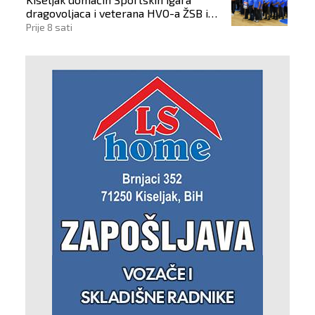
dragovoljaca i veterana HVO-a ŽSB i
Dana branitelja
Prije 8 sati