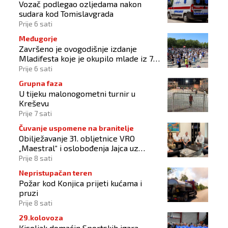
Vozač podlegao ozljedama nakon
sudara kod Tomislavgrada
Prije 6 sati
Međugorje
Završeno je ovogodišnje izdanje
Mladifesta koje je okupilo mlade iz 73
zemlje svijeta
Prije 6 sati
Grupna faza
U tijeku malonogometni turnir u
Kreševu
Prije 7 sati
Čuvanje uspomene na branitelje
Obilježavanje 31. obljetnice VRO
„Maestral“ i oslobođenja Jajca uz
pokroviteljstvo HNS-a BiH
Prije 8 sati
Nepristupačan teren
Požar kod Konjica prijeti kućama i
pruzi
Prije 8 sati
29.kolovoza
Kiseljak domaćin Sportskih igara