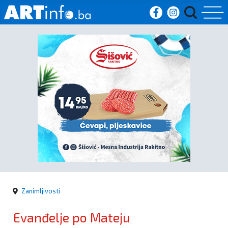
Početna
Vijesti
Sport
Kultura
Crna
kronika
Zanimljivosti
Politika
Evanđelje po Mateju
Zanimljivosti