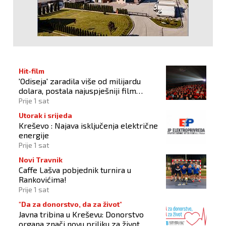
Hit-film
'Odiseja' zaradila više od milijardu
dolara, postala najuspješniji film
Christophera Nolana
Prije 1 sat
Utorak i srijeda
Kreševo : Najava isključenja električne
energije
Prije 1 sat
Novi Travnik
Caffe Lašva pobjednik turnira u
Rankovićima!
Prije 1 sat
"Da za donorstvo, da za život"
Javna tribina u Kreševu: Donorstvo
organa znači novu priliku za život