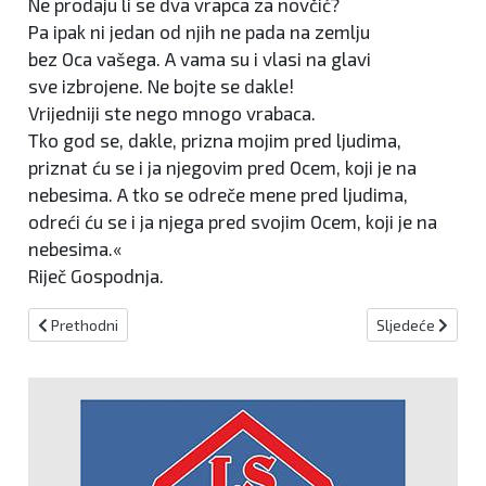
Ne prodaju li se dva vrapca za novčić?
Pa ipak ni jedan od njih ne pada na zemlju
bez Oca vašega. A vama su i vlasi na glavi
sve izbrojene. Ne bojte se dakle!
Vrijedniji ste nego mnogo vrabaca.
Tko god se, dakle, prizna mojim pred ljudima,
priznat ću se i ja njegovim pred Ocem, koji je na
nebesima. A tko se odreče mene pred ljudima,
odreći ću se i ja njega pred svojim Ocem, koji je na
nebesima.«
Riječ Gospodnja.
Prethodni članak: Raspisan natječaj za upis studenata na Sveuči
Sljedeći članak:
Prethodni
Sljedeće