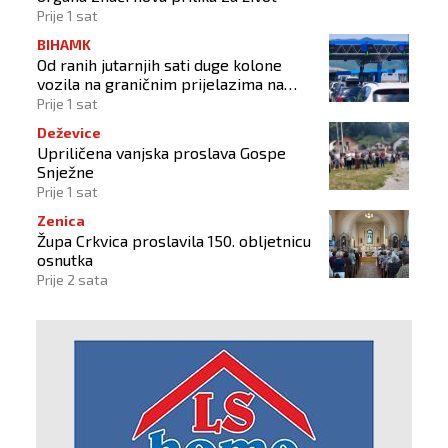
Prije 1 sat
BIHAMK
Od ranih jutarnjih sati duge kolone
vozila na graničnim prijelazima na
izlazu iz BiH
Prije 1 sat
Deževice
Upriličena vanjska proslava Gospe
Snježne
Prije 1 sat
Zenica
Župa Crkvica proslavila 150. obljetnicu
osnutka
Prije 2 sata