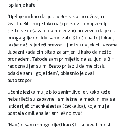
ispijanje kafe.
“Djeluje mi kao da ljudi u BiH stvarno uživaju u
životu. Bilo mi je lako naći prevoz u ovoj zemlji,
često se dešavalo da me vozači prevezu i dalje od
onoga gdje oni idu samo zato što ću na toj lokaciji
lakše naći sljedeći prevoz. Ljudi su uvijek bili veoma
ljubazni kada bih pitao za smjer ili kako da nešto
pronađem. Takođe sam primijetio da su ljudi u BiH
radoznali jer su mi često prilazili da me pitaju
odakle sam i gdje idem”, objasnio je ovaj
autostoper.
Učenje jezika mu je bilo zanimljivo jer, kako kaže,
neke riječi su zabavne i smiješne, a među njima se
ističe riječ chachkaleetsa (čačkalica), koja mu je
postala omiljena jer smiješno zvuči.
“Naučio sam mnogo riječi kao što su veedi mosi