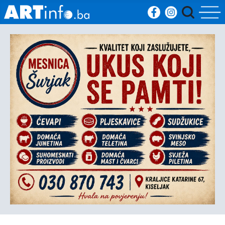
Početna
Vijesti
Sport
Kultura
Crna
kronika
Politika
Zanimljivosti