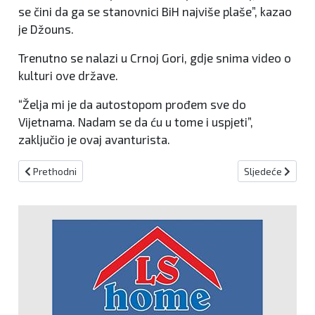
se čini da ga se stanovnici BiH najviše plaše”, kazao
je Džouns.
Trenutno se nalazi u Crnoj Gori, gdje snima video o
kulturi ove države.
“Želja mi je da autostopom prođem sve do
Vijetnama. Nadam se da ću u tome i uspjeti”,
zaključio je ovaj avanturista.
Prethodni članak: Evanđelje dana
Sljedeći članak:
Prethodni
Sljedeće