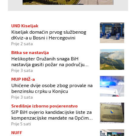
UND Kiseljak
Kiseljak domaćin prvog službenog
dKviz-a u Bosni i Hercegovini
Prije 2 sata
Bitka se nastavlja
Helikopter Oružanih snaga BiH
nastavlja gasiti požar na području
Konjica
Prije 3 sata
MUP HNŽ-a
Uhićene dvije osobe zbog provale na
benzinsku crpku u Konjicu
Prije 3 sata
Središnje izborno povjerenstvo
SIP BiH ovjerio kandidacijske liste za
kompenzacijske mandate na Općim
izborima 2026
Prije 5 sati
NUFF