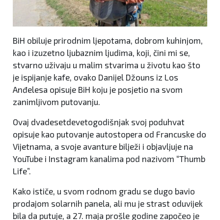
BiH obiluje prirodnim ljepotama, dobrom kuhinjom,
kao i izuzetno ljubaznim ljudima, koji, čini mi se,
stvarno uživaju u malim stvarima u životu kao što
je ispijanje kafe, ovako Danijel Džouns iz Los
Anđelesa opisuje BiH koju je posjetio na svom
zanimljivom putovanju.
Ovaj dvadesetdevetogodišnjak svoj poduhvat
opisuje kao putovanje autostopera od Francuske do
Vijetnama, a svoje avanture bilježi i objavljuje na
YouTube i Instagram kanalima pod nazivom “Thumb
Life”.
Kako ističe, u svom rodnom gradu se dugo bavio
prodajom solarnih panela, ali mu je strast oduvijek
bila da putuje, a 27. maja prošle godine započeo je