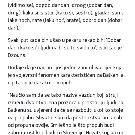
(vidimo se), oogoo dandan, droog (dobar dan,
drug), kaka si, sister (kako si, sestro), gladan sam,
lake noch, rate (laku noć, brate), dobro dan (dobar
dan).
Svaki put kada bih ušao u pekaru rekao bih: ‘Dobar
dan i kako si’ i ljudima bi se to svidjelo”, ispričao je
Džouns.
Dodaje da je naučio i još jednu zanimljivu riječ koja
je svojevrsni fenomen karakterističan za Balkan, a
u pitanju je dakako – propuh.
“Naučio sam da se tako naziva vazduh koji struji
između dva otvorena prozora u prostoriji i ljudi na
Balkanu su uvjereni da će se razboliti ukoliko stoje
na propuhu. Shvatio sam da postoji stvaran strah
od propuha ovdje. Smiješno je što propuh budi
zabrinutost kod ljudi i u Sloveniji i Hrvatskoj, ali mi