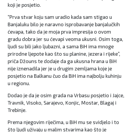
koji je posjetio.
“Prva stvar koju sam uradio kada sam stigao u
Banjaluku bilo je naravno isprobavanje banjalučkih
ćevapa, tako da je moja prva impresija o ovom
gradu dobra jer su ćevapi veoma ukusni. Osim toga,
ljudi su bili jako ljubazni, a sama BiH ima mnoge
prirodne ljepote kao što su planine, jezera i rijeke”,
priča Džouns te dodaje da ga ukusna hrana u BiH
nije iznenadila jer je u drugim zemljama koje je
posjetio na Balkanu čuo da BiH ima najbolju kuhinju
u regionu.
Dodao je da je osim grada na Vrbasu posjetio i Jajce,
Travnik, Visoko, Sarajevo, Konjic, Mostar, Blagaj i
Trebinje.
Prema njegovim riječima, u BiH mu se svidjelo i to
što ljudi uživaju u malim stvarima kao što je