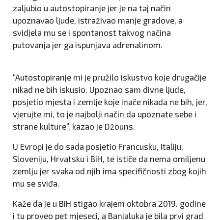
zaljubio u autostopiranje jer je na taj način
upoznavao ljude, istraživao manje gradove, a
svidjela mu se i spontanost takvog načina
putovanja jer ga ispunjava adrenalinom.
“Autostopiranje mi je pružilo iskustvo koje drugačije
nikad ne bih iskusio. Upoznao sam divne ljude,
posjetio mjesta i zemlje koje inače nikada ne bih, jer,
vjerujte mi, to je najbolji način da upoznate sebe i
strane kulture”, kazao je Džouns.
U Evropi je do sada posjetio Francusku, Italiju,
Sloveniju, Hrvatsku i BiH, te ističe da nema omiljenu
zemlju jer svaka od njih ima specifičnosti zbog kojih
mu se sviđa.
Kaže da je u BiH stigao krajem oktobra 2019. godine
i tu proveo pet mjeseci, a Banjaluka je bila prvi grad