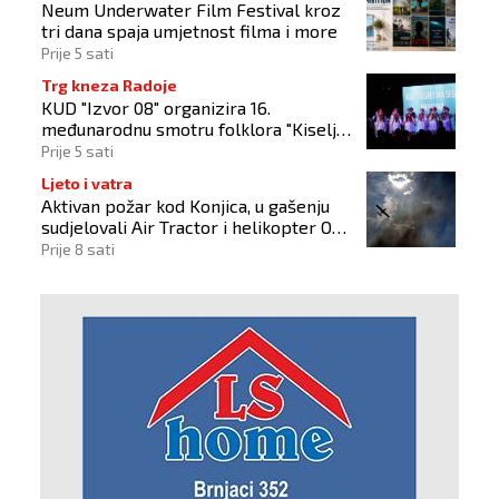
Neum Underwater Film Festival kroz
tri dana spaja umjetnost filma i more
Prije 5 sati
Trg kneza Radoje
KUD "Izvor 08" organizira 16.
međunarodnu smotru folklora "Kiseljak
2026"
Prije 5 sati
Ljeto i vatra
Aktivan požar kod Konjica, u gašenju
sudjelovali Air Tractor i helikopter OS-
a BiH
Prije 8 sati