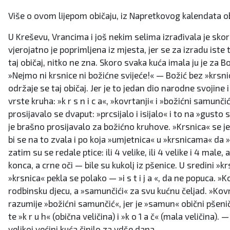
Više o ovom lijepom običaju, iz Napretkovog kalendata o
U Kreševu, Vrancima i još nekim selima izrađivala je skor
vjerojatno je poprimljena iz mjesta, jer se za izradu iste
taj običaj, nitko ne zna. Skoro svaka kuća imala ju je za Bo
»Nejmo ni krsnice ni božićne svijeće!« — Božić bez »krs
održaje se taj običaj. Jer je to jedan dio narodne svojine 
vrste kruha: »k r s n i c a«, »kovrtanji« i »božićni samunči
prosijavalo se dvaput: »prcsijalo i isijalo« i to na »gust
je brašno prosijavalo za božićno kruhove. »Krsnica« se je 
bi se na to zvala i po koja »umjetnica« u »krsnicama« da »š 
zatim su se redale ptice: ili 4 velike, ili 4 velike i 4 ma
konca, a crne oči — bile su kukolj iz pšenice. U sredini »
»krsnica« pekla se polako — »i s t i j a «, da ne popuca. »
rodbinsku djecu, a »samunčići« za svu kućnu čeljad. »Kovr
razumije »božićni samunčić«, jer je »samun« obični pšeni
te »k r u h« (obična veličina) i »k o 1 a č« (mala veličina
velikoj većini kuća činilo za vdše dana.