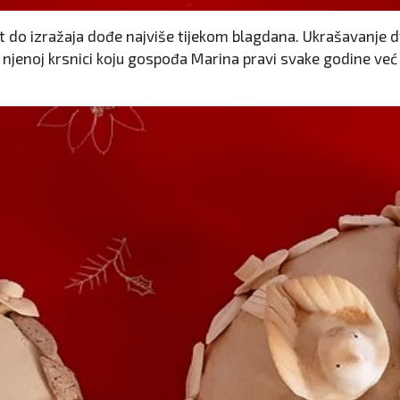
 do izražaja dođe najviše tijekom blagdana. Ukrašavanje dv
jenoj krsnici koju gospođa Marina pravi svake godine već v