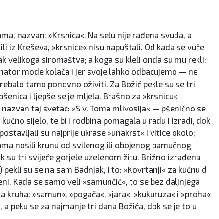
ama, nazvan: »Krsnica«. Na selu nije rađena svuda, a
ili iz Kreševa, »krsnice« nisu napuštali. Od kada se vuče
znak velikoga siromaštva; a koga su kleli onda su mu rekli:
a hator mode kolača i jer svoje lahko odbacujemo — ne
 trebalo tamo ponovno oživiti. Za Božić pekle su se tri
 pšenica i ljepše se je mljela. Brašno za »krsnicu«
 i nazvan taj svetac: »S v. Toma mlivosija« — pšenično se
kućno sijelo, te bi i rodbina pomagala u radu i izradi, dok
postavljali su najprije ukrase »unakrst« i vitice okolo;
 glavama nosili krunu od svilenog ili obojenog pamučnog
ok su tri svijeće gorjele uzelenom žitu. Brižno izrađena
) pekli su se na sam Badnjak, i to: »Kovrtanji« za kućnu d
jeni. Kada se samo veli »samunčić«, to se bez daljnjega
ga kruha: »samun«, »pogača«, »jara«, »kukuruza« i »proha«
«, a peku se za najmanje tri dana Božića, dok se je to u