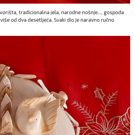
orišta, tradicionalna jela, narodne nošnje..., gospođa
iše od dva desetljeća. Svaki dio je naravno ručno