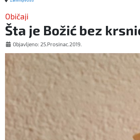
Zanimljivosti
Običaji
Šta je Božić bez krsni
Objavljeno: 25.Prosinac.2019.