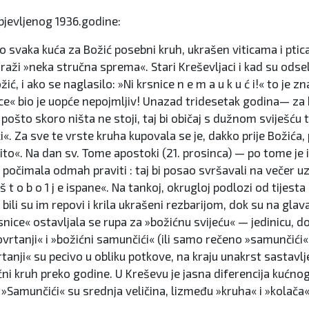
bjevljenog 1936.godine:
o svaka kuća za Božić posebni kruh, ukrašen viticama i ptic
 traži »neka stručna sprema«. Stari Kreševljaci i kad su odsel
žić, i ako se naglasilo: »Ni krsnice n e m a u k u ć i!« to je 
nice« bio je uopće nepojmljiv! Unazad tridesetak godina— z
i pošto skoro ništa ne stoji, taj bi običaj s dužnom sviješću
ći«. Za sve te vrste kruha kupovala se je, dakko prije Božića,
o sito«. Na dan sv. Tome apostoki (21. prosinca) — po tome je
počimala odmah praviti : taj bi posao svršavali na večer uz 
t o b o 1 j e ispane«. Na tankoj, okrugloj podlozi od tijesta 
le, a bili su im repovi i krila ukrašeni rezbarijom, dok su na
krsnice« ostavljala se rupa za »božićnu svijeću« — jedinicu, d
Kovrtanji« i »božićni samunčići« (ili samo rečeno »samunčići«
tanji« su pecivo u obliku potkove, na kraju unakrst sastavl
čni kruh preko godine. U Kreševu je jasna diferencija kućno
). — »Samunčići« su srednja veličina, lizmeđu »kruha« i »kolača