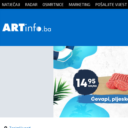
NATJEČAJI
RADAR
OSMRTNICE
MARKETING
POŠALJITE VIJEST
Početna
Vijesti
Sport
Kultura
Crna
kronika
Politika
Zanimljivosti