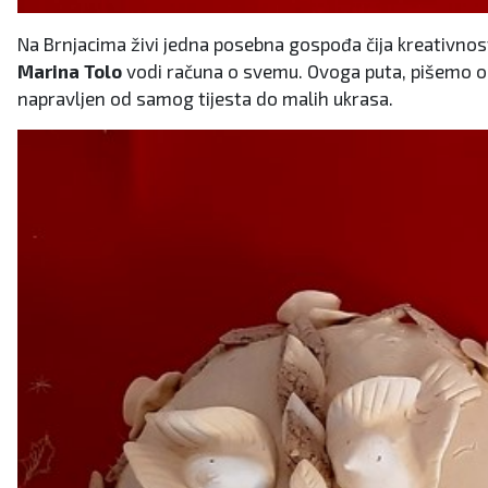
Na Brnjacima živi jedna posebna gospođa čija kreativnost
Marina Tolo
vodi računa o svemu. Ovoga puta, pišemo o n
napravljen od samog tijesta do malih ukrasa.