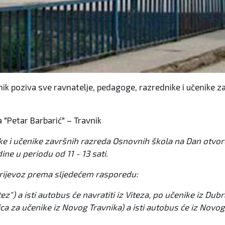
nik poziva sve ravnatelje, pedagoge, razrednike i učenike 
 "Petar Barbarić" – Travnik
e i učenike završnih razreda Osnovnih škola na Dan otvore
ine u periodu od 11 - 13 sati.
prijevoz prema sljedećem rasporedu:
z") a isti autobus će navratiti iz Viteza, po učenike iz Dubra
a za učenike iz Novog Travnika) a isti autobus će iz Novog 