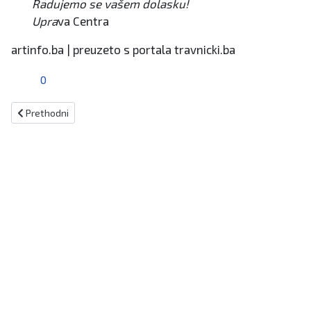
Radujemo se vašem dolasku!
Upra
va Centra
artinfo.ba | preuzeto s portala travnicki.ba
0
Prethodni članak: Kiseljak: Audicija za žensku pjevačku klapu
Prethodni