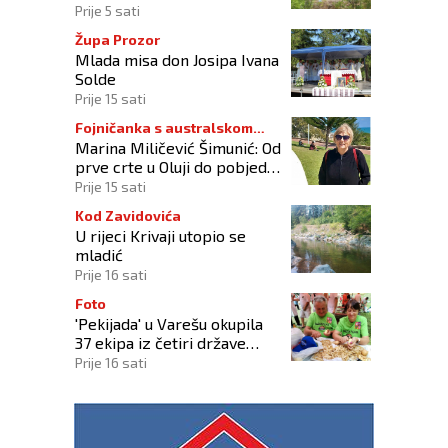
zadržano na liječenju
Prije 5 sati
Župa Prozor
Mlada misa don Josipa Ivana
Solde
Prije 15 sati
Fojničanka s australskom
Marina Miličević Šimunić: Od
adresom
prve crte u Oluji do pobjede
nad vlastitim „olujama“
Prije 15 sati
Kod Zavidovića
U rijeci Krivaji utopio se
mladić
Prije 16 sati
Foto
'Pekijada' u Varešu okupila
37 ekipa iz četiri države
regije
Prije 16 sati