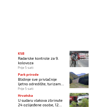
KSB
Radarske kontrole za 9.
kolovoza
Prije 5 sati
Park prirode
Blidinje sve privlačnije
ljetno odredište, turizam
raste uz izazove očuvanja
Prije 5 sati
prirode
Hrvatska
U sudaru vlakova zbrinute
24 ozlijeđene osobe, 12