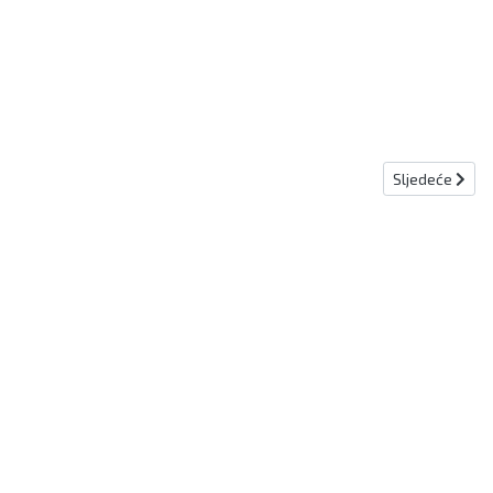
Sljedeći članak
Sljedeće