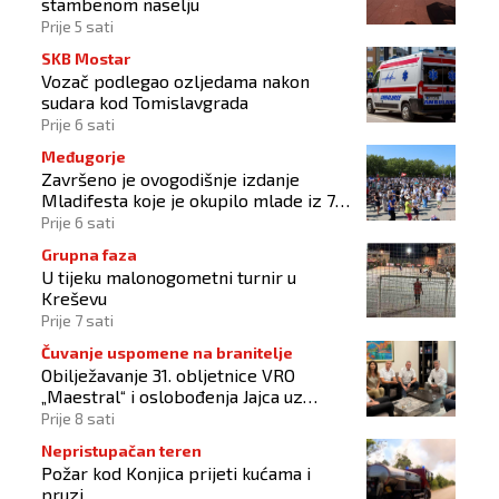
stambenom naselju
Prije 5 sati
SKB Mostar
Vozač podlegao ozljedama nakon
sudara kod Tomislavgrada
Prije 6 sati
Međugorje
Završeno je ovogodišnje izdanje
Mladifesta koje je okupilo mlade iz 73
zemlje svijeta
Prije 6 sati
Grupna faza
U tijeku malonogometni turnir u
Kreševu
Prije 7 sati
Čuvanje uspomene na branitelje
Obilježavanje 31. obljetnice VRO
„Maestral“ i oslobođenja Jajca uz
pokroviteljstvo HNS-a BiH
Prije 8 sati
Nepristupačan teren
Požar kod Konjica prijeti kućama i
pruzi