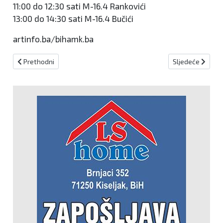
11:00 do 12:30 sati M-16.4 Rankovići
13:00 do 14:30 sati M-16.4 Bučići
artinfo.ba/bihamk.ba
Prethodni članak: Oglas za posao; rad na terenu!
Sljedeći članak
Prethodni
Sljedeće