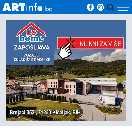
Početna
Vijesti
Sport
Kultura
Crna
kronika
Politika
Zanimljivosti