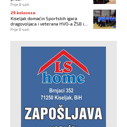
Prije 8 sati
29.kolovoza
Kiseljak domaćin Sportskih igara
dragovoljaca i veterana HVO-a ŽSB i
Dana branitelja
Prije 8 sati