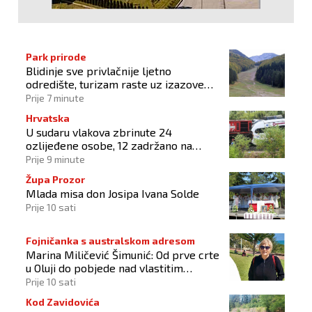
Park prirode
Blidinje sve privlačnije ljetno
odredište, turizam raste uz izazove
očuvanja prirode
Prije 7 minute
Hrvatska
U sudaru vlakova zbrinute 24
ozlijeđene osobe, 12 zadržano na
liječenju
Prije 9 minute
Župa Prozor
Mlada misa don Josipa Ivana Solde
Prije 10 sati
Fojničanka s australskom adresom
Marina Miličević Šimunić: Od prve crte
u Oluji do pobjede nad vlastitim
„olujama“
Prije 10 sati
Kod Zavidovića