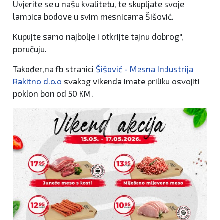
Uvjerite
se
u
naš
u
kvalitetu,
te
skupljate
svoje
lampica
bodove
u
svim
mesnicama Š
iš
ović.
Kupujte samo
najbolje
i
otkrijte
tajnu
dobrog",
poručuju.
Također,na fb stranici
Šišović - Mesna Industrija
Rakitno d.o.o
svakog vikenda imate priliku osvojiti
poklon bon od 50 KM.