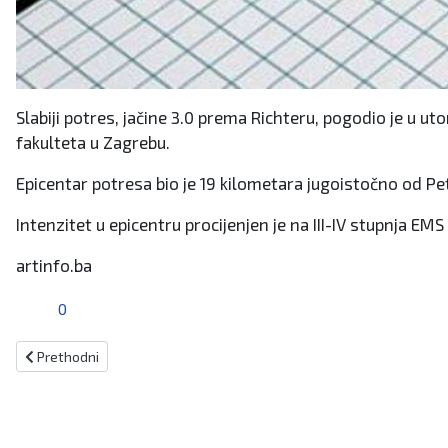
Slabiji potres, jačine 3.0 prema Richteru, pogodio je u u
fakulteta u Zagrebu.
Epicentar potresa bio je 19 kilometara jugoistočno od Pet
Intenzitet u epicentru procijenjen je na III-IV stupnja EMS 
artinfo.ba
0
Prethodni članak: Najava isključenja električne energije
Prethodni