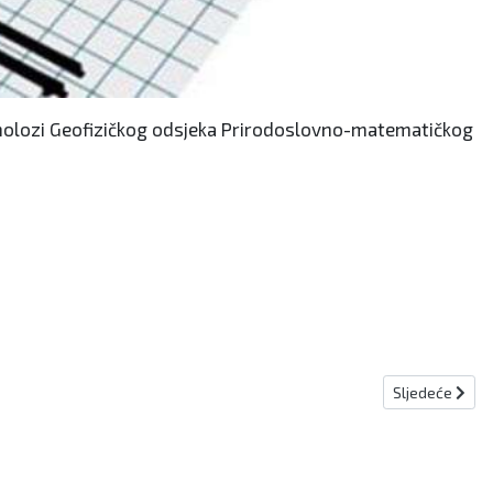
 seizmolozi Geofizičkog odsjeka Prirodoslovno-matematičkog
Sljedeći člana
Sljedeće