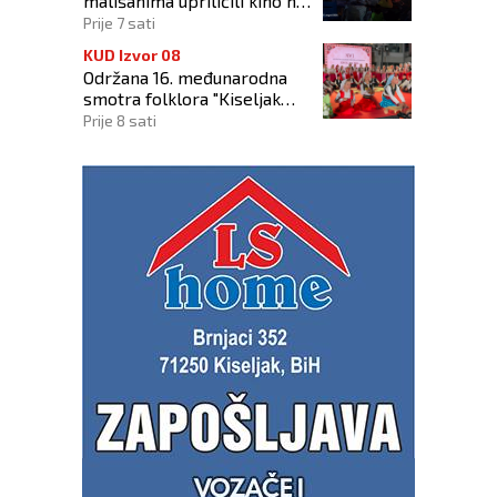
mališanima upriličili kino na
otvorenom
Prije 7 sati
KUD Izvor 08
Održana 16. međunarodna
smotra folklora "Kiseljak
2026"
Prije 8 sati