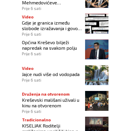
Mehmedovićeve
manipulacije ne osporavaju
Prije 6 sati
zahtjeve Hrvata
Video
Gdje je granica između
slobode izražavanja i govora
mržnje?
Prije 6 sati
Općina Kreševo bilježi
napredak na svakom polju
Prije 6 sati
Video
Jajce nudi više od vodopada
Prije 6 sati
Druženja na otvorenom
Kreševski mališani uživali u
kinu na otvorenom
Prije 6 sati
Tradicionalno
KISELJAK Roditelji