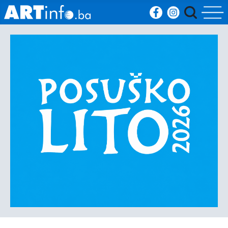
Početna
Vijesti
Sport
Kultura
Crna
kronika
Politika
Zanimljivosti