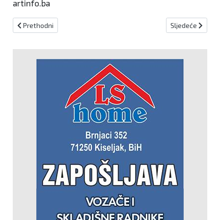
artinfo.ba
Prethodni članak: probaa
Sljedeći članak:
Prethodni
Sljedeće