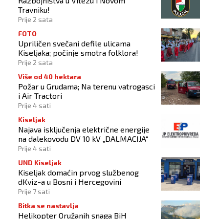
Razbojništva u Vitezu i Novom
Travniku!
Prije 2 sata
FOTO
Upriličen svečani defile ulicama
Kiseljaka; počinje smotra folklora!
Prije 2 sata
Više od 40 hektara
Požar u Grudama; Na terenu vatrogasci
i Air Tractori
Prije 4 sati
Kiseljak
Najava isključenja električne energije
na dalekovodu DV 10 kV „DALMACIJA“
Prije 4 sati
UND Kiseljak
Kiseljak domaćin prvog službenog
dKviz-a u Bosni i Hercegovini
Prije 7 sati
Bitka se nastavlja
Helikopter Oružanih snaga BiH