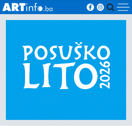
Početna
Vijesti
Sport
Kultura
Crna
kronika
Politika
Zanimljivosti