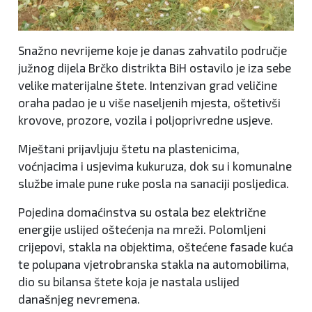
Snažno nevrijeme koje je danas zahvatilo područje
južnog dijela Brčko distrikta BiH ostavilo je iza sebe
velike materijalne štete. Intenzivan grad veličine
oraha padao je u više naseljenih mjesta, oštetivši
krovove, prozore, vozila i poljoprivredne usjeve.
Mještani prijavljuju štetu na plastenicima,
voćnjacima i usjevima kukuruza, dok su i komunalne
službe imale pune ruke posla na sanaciji posljedica.
Pojedina domaćinstva su ostala bez električne
energije uslijed oštećenja na mreži. Polomljeni
crijepovi, stakla na objektima, oštećene fasade kuća
te polupana vjetrobranska stakla na automobilima,
dio su bilansa štete koja je nastala uslijed
današnjeg nevremena.