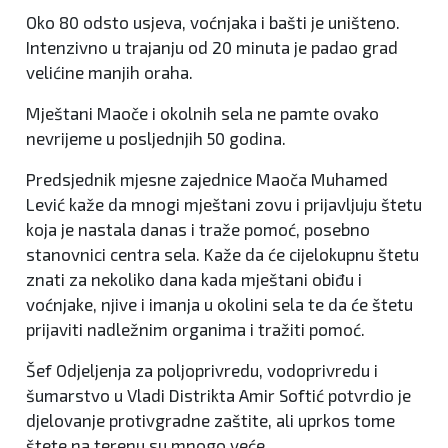
Oko 80 odsto usjeva, voćnjaka i bašti je uništeno.
Intenzivno u trajanju od 20 minuta je padao grad
velićine manjih oraha.
Mještani Maoče i okolnih sela ne pamte ovako
nevrijeme u posljednjih 50 godina.
Predsjednik mjesne zajednice Maoča Muhamed
Lević kaže da mnogi mještani zovu i prijavljuju štetu
koja je nastala danas i traže pomoć, posebno
stanovnici centra sela. Kaže da će cijelokupnu štetu
znati za nekoliko dana kada mještani obiđu i
voćnjake, njive i imanja u okolini sela te da će štetu
prijaviti nadležnim organima i tražiti pomoć.
Šef Odjeljenja za poljoprivredu, vodoprivredu i
šumarstvo u Vladi Distrikta Amir Softić potvrdio je
djelovanje protivgradne zaštite, ali uprkos tome
štete na terenu su mnogo veće.