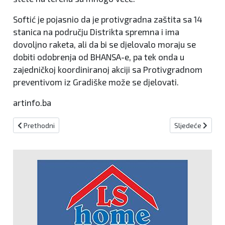
Softić je pojasnio da je protivgradna zaštita sa 14
stanica na području Distrikta spremna i ima
dovoljno raketa, ali da bi se djelovalo moraju se
dobiti odobrenja od BHANSA-e, pa tek onda u
zajedničkoj koordiniranoj akciji sa Protivgradnom
preventivom iz Gradiške može se djelovati.
artinfo.ba
Prethodni članak: Zračna luka Mostar planira proširenje putničko
Sljedeći članak:
Prethodni
Sljedeće