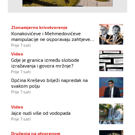
Zlonamjerno krivotvorenje
Konakovićeve i Mehmedovićeve
manipulacije ne osporavaju zahtjeve
Hrvata
Prije 7 sati
Video
Gdje je granica između slobode
izražavanja i govora mržnje?
Prije 7 sati
Općina Kreševo bilježi napredak na
svakom polju
Prije 7 sati
Video
Jajce nudi više od vodopada
Prije 7 sati
Druženja na otvorenom