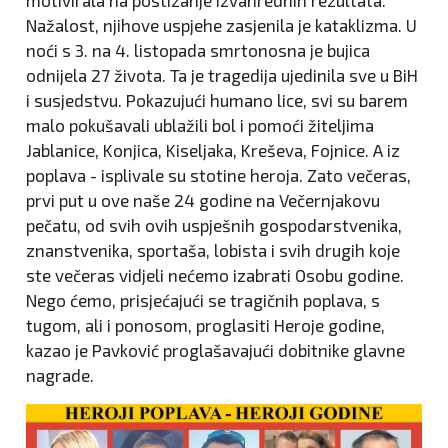
motivirala na postizanje izvanrednih rezultata.
Nažalost, njihove uspjehe zasjenila je kataklizma. U
noći s 3. na 4. listopada smrtonosna je bujica
odnijela 27 života. Ta je tragedija ujedinila sve u BiH
i susjedstvu. Pokazujući humano lice, svi su barem
malo pokušavali ublažili bol i pomoći žiteljima
Jablanice, Konjica, Kiseljaka, Kreševa, Fojnice. A iz
poplava - isplivale su stotine heroja. Zato večeras,
prvi put u ove naše 24 godine na Večernjakovu
pečatu, od svih ovih uspješnih gospodarstvenika,
znanstvenika, sportaša, lobista i svih drugih koje
ste večeras vidjeli nećemo izabrati Osobu godine.
Nego ćemo, prisjećajući se tragičnih poplava, s
tugom, ali i ponosom, proglasiti Heroje godine,
kazao je Pavković proglašavajući dobitnike glavne
nagrade.