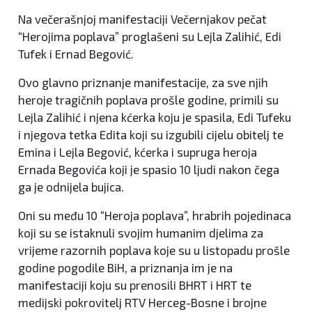
Na večerašnjoj manifestaciji Večernjakov pečat
“Herojima poplava” proglašeni su Lejla Zalihić, Edi
Tufek i Ernad Begović.
Ovo glavno priznanje manifestacije, za sve njih
heroje tragičnih poplava prošle godine, primili su
Lejla Zalihić i njena kćerka koju je spasila, Edi Tufeku
i njegova tetka Edita koji su izgubili cijelu obitelj te
Emina i Lejla Begović, kćerka i supruga heroja
Ernada Begovića koji je spasio 10 ljudi nakon čega
ga je odnijela bujica.
Oni su među 10 “Heroja poplava”, hrabrih pojedinaca
koji su se istaknuli svojim humanim djelima za
vrijeme razornih poplava koje su u listopadu prošle
godine pogodile BiH, a priznanja im je na
manifestaciji koju su prenosili BHRT i HRT te
medijski pokrovitelj RTV Herceg-Bosne i brojne