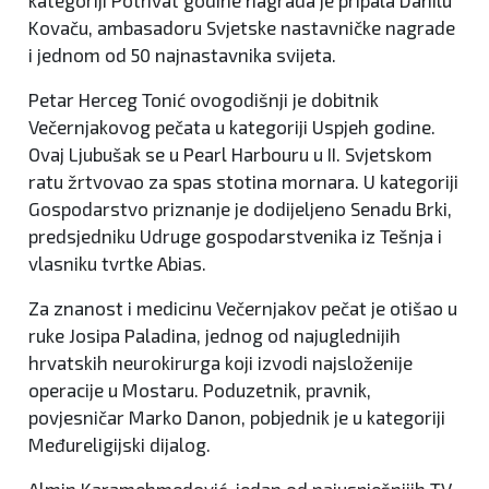
kategoriji Pothvat godine nagrada je pripala Danilu
Kovaču, ambasadoru Svjetske nastavničke nagrade
i jednom od 50 najnastavnika svijeta.
Petar Herceg Tonić ovogodišnji je dobitnik
Večernjakovog pečata u kategoriji Uspjeh godine.
Ovaj Ljubušak se u Pearl Harbouru u II. Svjetskom
ratu žrtvovao za spas stotina mornara. U kategoriji
Gospodarstvo priznanje je dodijeljeno Senadu Brki,
predsjedniku Udruge gospodarstvenika iz Tešnja i
vlasniku tvrtke Abias.
Za znanost i medicinu Večernjakov pečat je otišao u
ruke Josipa Paladina, jednog od najuglednijih
hrvatskih neurokirurga koji izvodi najsloženije
operacije u Mostaru. Poduzetnik, pravnik,
povjesničar Marko Danon, pobjednik je u kategoriji
Međureligijski dijalog.