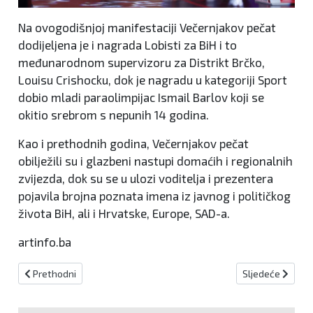
Na ovogodišnjoj manifestaciji Večernjakov pečat
dodijeljena je i nagrada Lobisti za BiH i to
međunarodnom supervizoru za Distrikt Brčko,
Louisu Crishocku, dok je nagradu u kategoriji Sport
dobio mladi paraolimpijac Ismail Barlov koji se
okitio srebrom s nepunih 14 godina.
Kao i prethodnih godina, Večernjakov pečat
obilježili su i glazbeni nastupi domaćih i regionalnih
zvijezda, dok su se u ulozi voditelja i prezentera
pojavila brojna poznata imena iz javnog i političkog
života BiH, ali i Hrvatske, Europe, SAD-a.
artinfo.ba
Prethodni članak: Najavljene radarske kontrole za 24.5.2025.
Sljedeći članak
Prethodni
Sljedeće