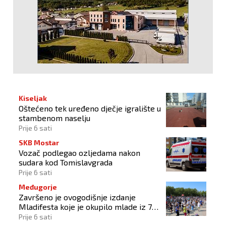
Kiseljak
Oštećeno tek uređeno dječje igralište u
stambenom naselju
Prije 6 sati
SKB Mostar
Vozač podlegao ozljedama nakon
sudara kod Tomislavgrada
Prije 6 sati
Međugorje
Završeno je ovogodišnje izdanje
Mladifesta koje je okupilo mlade iz 73
zemlje svijeta
Prije 6 sati