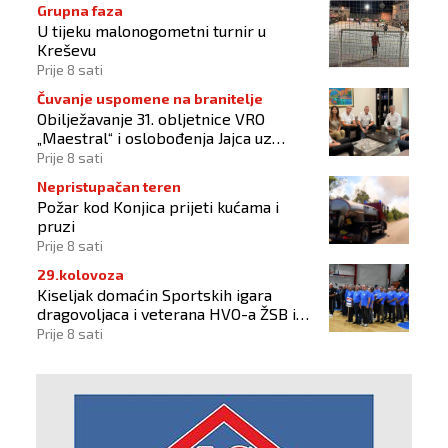
Grupna faza
U tijeku malonogometni turnir u
Kreševu
Prije 8 sati
Čuvanje uspomene na branitelje
Obilježavanje 31. obljetnice VRO
„Maestral“ i oslobođenja Jajca uz
pokroviteljstvo HNS-a BiH
Prije 8 sati
Nepristupačan teren
Požar kod Konjica prijeti kućama i
pruzi
Prije 8 sati
29.kolovoza
Kiseljak domaćin Sportskih igara
dragovoljaca i veterana HVO-a ŽSB i
Dana branitelja
Prije 8 sati