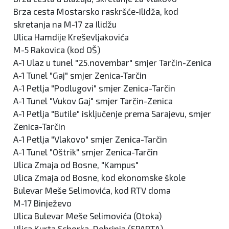
Brza cesta Mostarsko raskršće-Ilidža, kod
skretanja na M-17 za Ilidžu
Ulica Hamdije Kreševljakovića
M-5 Rakovica (kod OŠ)
A-1 Ulaz u tunel "25.novembar" smjer Tarčin-Zenica
A-1 Tunel "Gaj" smjer Zenica-Tarčin
A-1 Petlja "Podlugovi" smjer Zenica-Tarčin
A-1 Tunel "Vukov Gaj" smjer Tarčin-Zenica
A-1 Petlja "Butile" isključenje prema Sarajevu, smjer
Zenica-Tarčin
A-1 Petlja "Vlakovo" smjer Zenica-Tarčin
A-1 Tunel "Oštrik" smjer Zenica-Tarčin
Ulica Zmaja od Bosne, "Kampus"
Ulica Zmaja od Bosne, kod ekonomske škole
Bulevar Meše Selimovića, kod RTV doma
M-17 Binježevo
Ulica Bulevar Meše Selimovića (Otoka)
Ulica Kurta Schorka, Dobrinja (SPARTA)