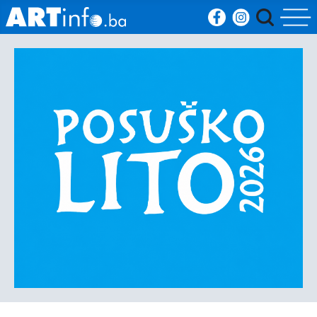
Početna
Vijesti
Sport
Kultura
Crna
kronika
Politika
Zanimljivosti