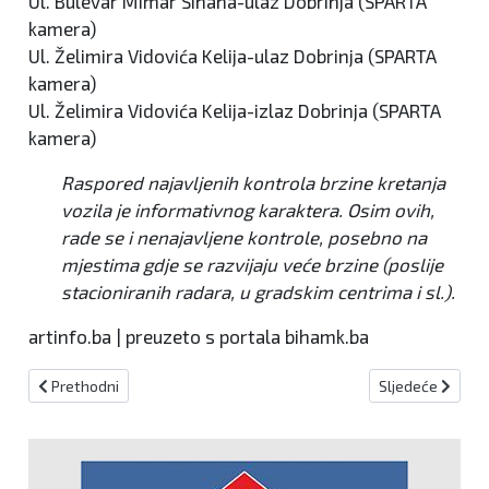
Ul. Bulevar Mimar Sinana-ulaz Dobrinja (SPARTA
kamera)
Ul. Želimira Vidovića Kelija-ulaz Dobrinja (SPARTA
kamera)
Ul. Želimira Vidovića Kelija-izlaz Dobrinja (SPARTA
kamera)
Raspored najavljenih kontrola brzine kretanja
vozila je informativnog karaktera. Osim ovih,
rade se i nenajavljene kontrole, posebno na
mjestima gdje se razvijaju veće brzine (poslije
stacioniranih radara, u gradskim centrima i sl.).
artinfo.ba | preuzeto s portala bihamk.ba
Prethodni članak: Nestabilno s kišom i pljuskovima
Sljedeći članak
Prethodni
Sljedeće