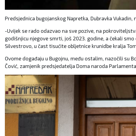
Predsjednica bugojanskog Napretka, Dubravka Vukadin, n
-Uvijek se rado odazvao na sve pozive, na pokroviteljstva
godišnjicu njegove smrti, još 2023. godine, a čekali smo 
Silvestrovo, u čast tisućite obljetnice krunidbe kralja T
Ovome događaju u Bugojnu, među ostalim, nazočili su Borj
Čović, zamjenik predsjedatelja Doma naroda Parlamentar