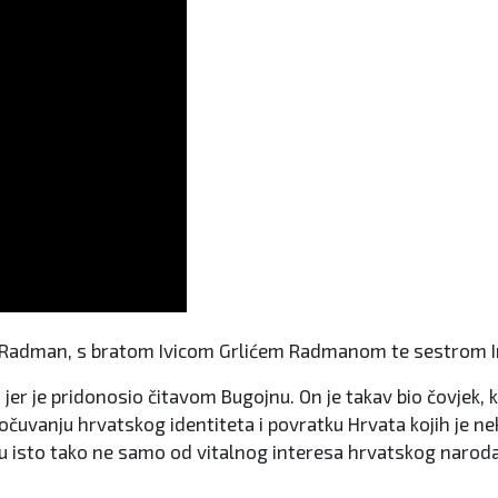
ić Radman, s bratom Ivicom Grlićem Radmanom te sestrom 
 jer je pridonosio čitavom Bugojnu. On je takav bio čovjek, k
očuvanju hrvatskog identiteta i povratku Hrvata kojih je ne
su isto tako ne samo od vitalnog interesa hrvatskog narod