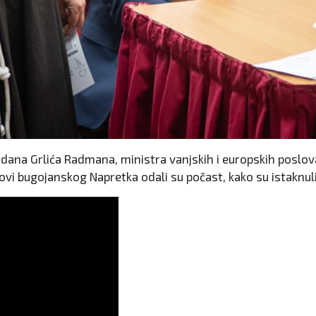
ana Grlića Radmana, ministra vanjskih i europskih poslova
novi bugojanskog Napretka odali su počast, kako su istaknu