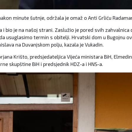
akon minute šutnje, održala je omaž o Anti Grliću Radama
 i bio je na našoj strani. Zaslužio je pored svih zahvalnica
da usuglasimo termin s obitelji. Hrvatski dom u Bugojnu ove
omislava na Duvanjskom polju, kazala je Vukadin.
ana Krišto, predsjedateljica Vijeća ministara BiH, Elmedin
ne skupštine BiH i predsjednik HDZ-a i HNS-a.