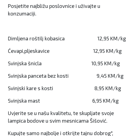
Posjetite najbližu poslovnice i uživajte u
konzumaciji.
Dimljena roštilj kobasica 12,95 KM/kg
Ćevapi,pljeskavice 12,95 KM/kg
Svinjska šnicla 10,95 KM/kg
Svinjska panceta bez kosti 9,45 KM/kg
Svinjski kare s kosti 8,95 KM/kg
Svinjska mast 6,95 KM/kg
Uvjerite
se
u
naš
u
kvalitetu,
te
skupljate
svoje
lampica
bodove
u
svim
mesnicama Š
iš
ović.
Kupujte samo
najbolje
i
otkrijte
tajnu
dobrog",