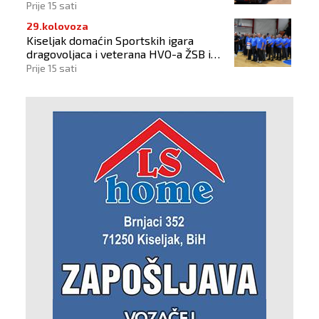
Prije 15 sati
29.kolovoza
Kiseljak domaćin Sportskih igara
dragovoljaca i veterana HVO-a ŽSB i
Dana branitelja
Prije 15 sati