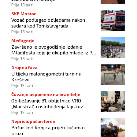
Prije 13 sati
SKB Mostar
Vozač podlegao ozljedama nakon
sudara kod Tomislavgrada
Prije 13 sati
Međugorje
Završeno je ovogodišnje izdanje
Mladifesta koje je okupilo mlade iz 73
zemlje svijeta
Prije 13 sati
Grupna faza
U tijeku malonogometni turnir u
Kreševu
Prije 15 sati
Čuvanje uspomene na branitelje
Obilježavanje 31. obljetnice VRO
„Maestral“ i oslobođenja Jajca uz
pokroviteljstvo HNS-a BiH
Prije 15 sati
Nepristupačan teren
Požar kod Konjica prijeti kućama i
pruzi