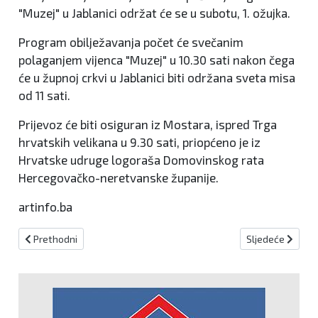
"Muzej" u Jablanici održat će se u subotu, 1. ožujka.
Program obilježavanja počet će svečanim
polaganjem vijenca "Muzej" u 10.30 sati nakon čega
će u župnoj crkvi u Jablanici biti održana sveta misa
od 11 sati.
Prijevoz će biti osiguran iz Mostara, ispred Trga
hrvatskih velikana u 9.30 sati, priopćeno je iz
Hrvatske udruge logoraša Domovinskog rata
Hercegovačko-neretvanske županije.
artinfo.ba
Prethodni članak: Udruženje sudaca FBiH smatra neprimjerenim i o
Sljedeći članak:
Prethodni
Sljedeće