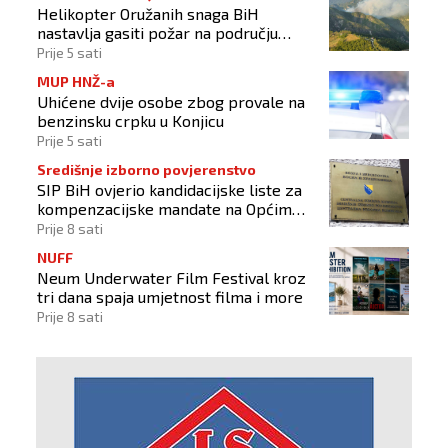
Helikopter Oružanih snaga BiH
nastavlja gasiti požar na području
Konjica
Prije 5 sati
MUP HNŽ-a
Uhićene dvije osobe zbog provale na
benzinsku crpku u Konjicu
Prije 5 sati
Središnje izborno povjerenstvo
SIP BiH ovjerio kandidacijske liste za
kompenzacijske mandate na Općim
izborima 2026
Prije 8 sati
NUFF
Neum Underwater Film Festival kroz
tri dana spaja umjetnost filma i more
Prije 8 sati