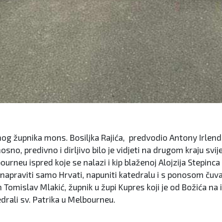
esnog župnika mons. Bosiljka Rajića, predvodio Antony Irle
, predivno i dirljivo bilo je vidjeti na drugom kraju svijeta
urneu ispred koje se nalazi i kip blaženoj Alojzija Stepinca
napraviti samo Hrvati, napuniti katedralu i s ponosom čuvati
islav Mlakić, župnik u župi Kupres koji je od Božića na ispo
drali sv. Patrika u Melbourneu.