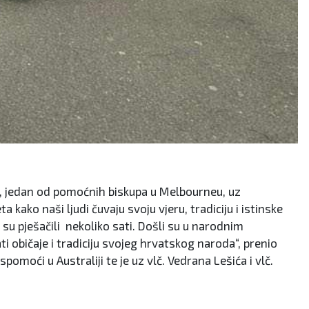
nd, jedan od pomoćnih biskupa u Melbourneu, uz
 kako naši ljudi čuvaju svoju vjeru, tradiciju i istinske
 su pješačili nekoliko sati. Došli su u narodnim
 običaje i tradiciju svojeg hrvatskog naroda“, prenio
moći u Australiji te je uz vlč. Vedrana Lešića i vlč.