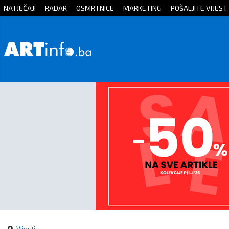
NATJEČAJI
RADAR
OSMRTNICE
MARKETING
POŠALJITE VIJEST
Početna
Vijesti
Sport
Kultura
Crna
kronika
Politika
Zanimljivosti