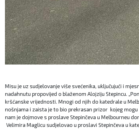
Misu je uz sudjelovanje više svećenika, uključujući i mj
nadahnutu propovijed o blaženom Alojziju Stepincu. „Ponosno
kršćanske vrijednosti. Mnogi od njih do katedrale u Melbo
nošnjama i zaista je to bio prekrasan prizor kojeg mogu 
nam je dojmove s proslave Stepinčeva u Melbourneu don Tom
Velimira Maglicu sudjelovao u proslavi Stepinčeva u kate