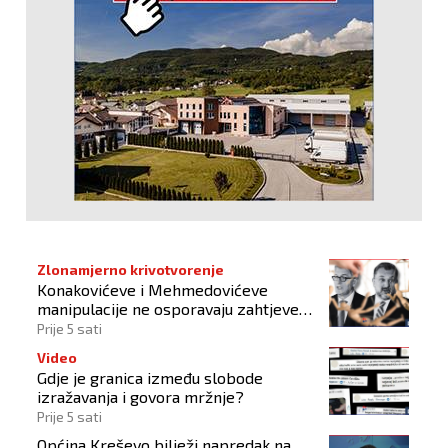
Zlonamjerno krivotvorenje
Konakovićeve i Mehmedovićeve
manipulacije ne osporavaju zahtjeve
Hrvata
Prije 5 sati
Video
Gdje je granica između slobode
izražavanja i govora mržnje?
Prije 5 sati
Općina Kreševo bilježi napredak na