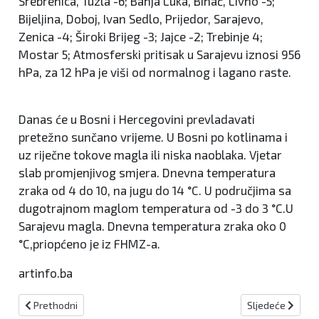
Srebrenica, Tuzla -6; Banja Luka, Bihać, Livno -5;
Bijeljina, Doboj, Ivan Sedlo, Prijedor, Sarajevo,
Zenica -4; Široki Brijeg -3; Jajce -2; Trebinje 4;
Mostar 5; Atmosferski pritisak u Sarajevu iznosi 956
hPa, za 12 hPa je viši od normalnog i lagano raste.
Danas će u Bosni i Hercegovini prevladavati
pretežno sunčano vrijeme. U Bosni po kotlinama i
uz riječne tokove magla ili niska naoblaka. Vjetar
slab promjenjivog smjera. Dnevna temperatura
zraka od 4 do 10, na jugu do 14 °C. U područjima sa
dugotrajnom maglom temperatura od -3 do 3 °C.U
Sarajevu magla. Dnevna temperatura zraka oko 0
°C,priopćeno je iz FHMZ-a.
artinfo.ba
Prethodni članak: Ubojica iz OŠ Prečko nakon ispitivanja predan 
Sljedeći članak:
Prethodni
Sljedeće