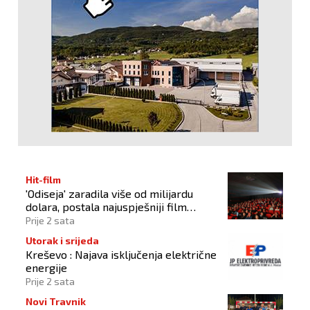
Hit-film
'Odiseja' zaradila više od milijardu
dolara, postala najuspješniji film
Christophera Nolana
Prije 2 sata
Utorak i srijeda
Kreševo : Najava isključenja električne
energije
Prije 2 sata
Novi Travnik