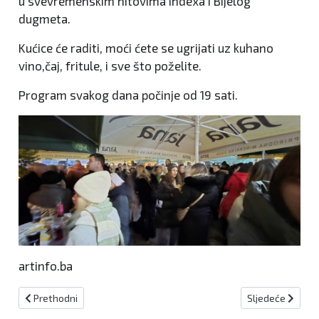
u svevremenskim hitovima Indexa i Bijelog
dugmeta.
Kućice će raditi, moći ćete se ugrijati uz kuhano
vino,čaj, fritule, i sve što poželite.
Program svakog dana počinje od 19 sati.
artinfo.ba
Prethodni članak: U školskoj 2024/2025. manji broj učenika u osn
Sljedeći članak:
Prethodni
Sljedeće