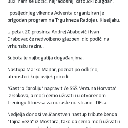
Bliži nam se Božić, najradosniji katolički blagdan.
I posljednjeg vikenda Adventa organiziran je
prigodan program na Trgu kneza Radoje u Kiseljaku.
U petak 20.prosinca Andrej Ababović i Ivan
Grabovac će nedvojbeno glazbeni dio podići na
vrhunsku razinu.
Subota je najbogatija događanjima.
Nastupa Marko Mađar, poznat po odličnoj
atmosferi koju uvijek priredi.
"Gastro čaroliju" napravit će SSŠ "Antuna Horvata"
iz Đakova, a moći ćemo uživati i u otvorenom
treningu fitnessa za odrasle od strane LDF-a.
Nedjelja donosi veličanstven nastup tribute benda
"Tajna veza" iz Mostara, tako da ćemo moći uživati i