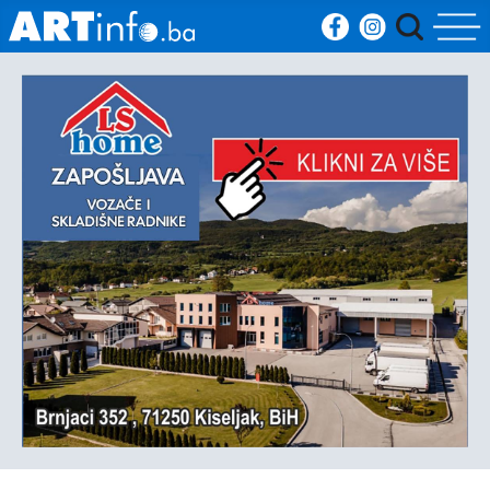
Početna
Vijesti
Sport
Kultura
Crna
kronika
Politika
Zanimljivosti