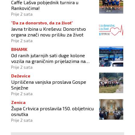
Caffe Lašva pobjednik turnira u
Rankovićima!
Prije 2 sata
"Da za donorstvo, da za život"
Javna tribina u Kreševu: Donorstvo
organa znači novu priliku za život
Prije 2 sata
BIHAMK
Od ranih jutarnjih sati duge kolone
vozila na graničnim prijelazima na
izlazu iz BiH
Prije 2 sata
Deževice
Upriličena vanjska proslava Gospe
Snježne
Prije 2 sata
Zenica
Župa Crkvica proslavila 150. obljetnicu
osnutka
Prije 2 sata