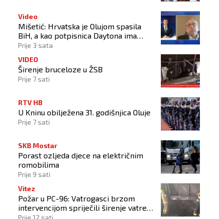
Video
Mišetić: Hrvatska je Olujom spasila
BiH, a kao potpisnica Daytona ima
puno pravo štititi hrvatski narod
Prije 3 sata
VIDEO
Širenje bruceloze u ŽSB
Prije 7 sati
RTV HB
U Kninu obilježena 31. godišnjica Oluje
Prije 7 sati
SKB Mostar
Porast ozljeda djece na električnim
romobilima
Prije 9 sati
Vitez
Požar u PC-96: Vatrogasci brzom
intervencijom spriječili širenje vatre
na okolne objekte
Prije 12 sati