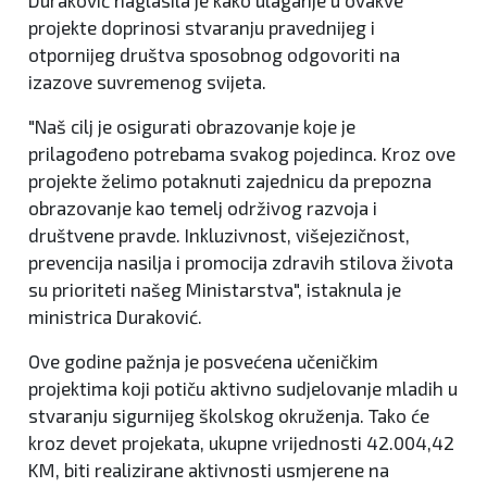
Duraković naglasila je kako ulaganje u ovakve
projekte doprinosi stvaranju pravednijeg i
otpornijeg društva sposobnog odgovoriti na
izazove suvremenog svijeta.
"Naš cilj je osigurati obrazovanje koje je
prilagođeno potrebama svakog pojedinca. Kroz ove
projekte želimo potaknuti zajednicu da prepozna
obrazovanje kao temelj održivog razvoja i
društvene pravde. Inkluzivnost, višejezičnost,
prevencija nasilja i promocija zdravih stilova života
su prioriteti našeg Ministarstva", istaknula je
ministrica Duraković.
Ove godine pažnja je posvećena učeničkim
projektima koji potiču aktivno sudjelovanje mladih u
stvaranju sigurnijeg školskog okruženja. Tako će
kroz devet projekata, ukupne vrijednosti 42.004,42
KM, biti realizirane aktivnosti usmjerene na