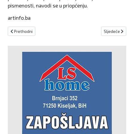
pismenosti, navodi se u priopćenju.
artinfo.ba
Prethodni članak: Brčko: Dan pokopa troje poginulih u prometnoj 
Sljedeći članak:
Prethodni
Sljedeće