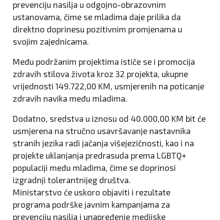
prevenciju nasilja u odgojno-obrazovnim
ustanovama, čime se mladima daje prilika da
direktno doprinesu pozitivnim promjenama u
svojim zajednicama.
Među podržanim projektima ističe se i promocija
zdravih stilova života kroz 32 projekta, ukupne
vrijednosti 149.722,00 KM, usmjerenih na poticanje
zdravih navika među mladima.
Dodatno, sredstva u iznosu od 40.000,00 KM bit će
usmjerena na stručno usavršavanje nastavnika
stranih jezika radi jačanja višejezičnosti, kao i na
projekte uklanjanja predrasuda prema LGBTQ+
populaciji među mladima, čime se doprinosi
izgradnji tolerantnijeg društva.
Ministarstvo će uskoro objaviti i rezultate
programa podrške javnim kampanjama za
prevenciju nasilja i unapređenje medijske