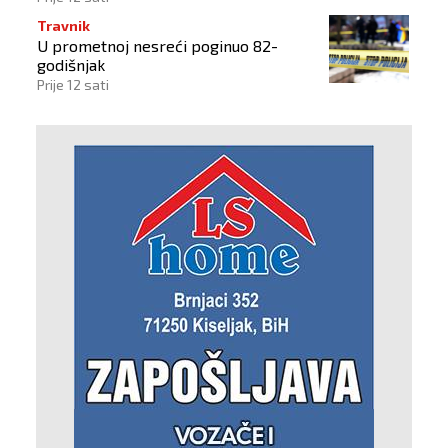
Travnik
U prometnoj nesreći poginuo 82-
godišnjak
Prije 12 sati