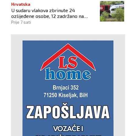
Hrvatska
U sudaru vlakova zbrinute 24
ozlijeđene osobe, 12 zadržano na
liječenju
Prije 7 sati