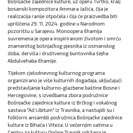
Bošnjačke zajednice kulture, uz operu Tvrtko, kralj
bosanski kompozitora Ammara Jažića, čija je
realizacija ranije otpočela i čija će praizvedba biti
upriličena 29. 11. 2024. godine u Narodnom
pozorištu u Sarajevu. Monoopera Ilhamija
suvremena je opera inspiriranom životom i smrću
znamenitog bošnjačkog pjesnika iz osmanskog
doba, derviša i društvenog buntovnika šejha
Abdulvehaba Ilhamije.
Tijekom cjelodnevnog kulturnog programa
organizirano je više kulturnih događaja, uključujući
predstavljanje kulturno-glazbene baštine Bosne i
Hercegovine, s izvedbama zbora podružnice
Bošnjačke zajednice kulture iz Brčkog i vokalnog
sastava "Ad Libitum" iz Travnika, a nastupili su i
folklorni ansambli podružnica Bošnjačke zajednice
kulture iz Bihaća i Viteza. U večernjim satima u
Centru za kulturu Općine Travnik održana je