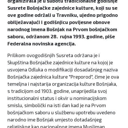
organizirala je u subotu tradicionalne godišnje
Susrete Bošnjačke zajednice kulture, koji su se
ove godine održali u Travniku, ujedno prigodno
obilježavajući i godišnjicu povijesne obnove
narodnog imena Bošnjak na Prvom bošnjačkom
saboru, održanom 28. rujna 1993. godine, piše
Federalna novinska agencija.
Prilikom ovogodišnjih Susreta održana je i
Skupština Bošnjačke zajednice kulture na kojoj je
usvojena Odluka o modifikaciji dosadašnjeg naziva
Bošnjačka zajednica kulture "Preporod", čime je ova
temeljna i najstarija organizacija kulture Bošnjaka,
s tradicijom od 1903. godine, unaprijedila svoj
institucionalni status i okvir u nominacijskom
smislu, simbolički na isti dan kad je na Prvom
bošnjačkom saboru u službenu upotrebu uvedeno
narodno ime Bošnjak umjesto dotadašnjeg
religijskog kao nacionalnog imena Musliman.