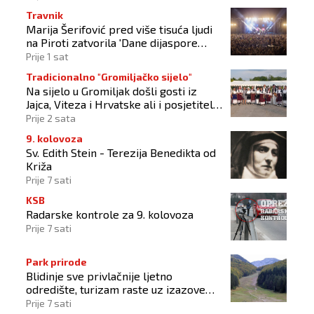
Travnik
Marija Šerifović pred više tisuća ljudi
na Piroti zatvorila 'Dane dijaspore
2026'
Prije 1 sat
Tradicionalno "Gromiljačko sijelo"
Na sijelo u Gromiljak došli gosti iz
Jajca, Viteza i Hrvatske ali i posjetitelji
od Austrije do Australije
Prije 2 sata
9. kolovoza
Sv. Edith Stein - Terezija Benedikta od
Križa
Prije 7 sati
KSB
Radarske kontrole za 9. kolovoza
Prije 7 sati
Park prirode
Blidinje sve privlačnije ljetno
odredište, turizam raste uz izazove
očuvanja prirode
Prije 7 sati