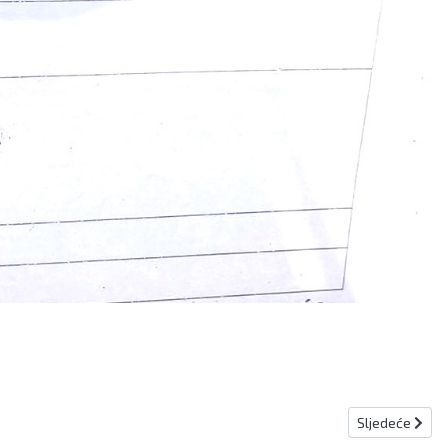
Sljedeći član
Sljedeće