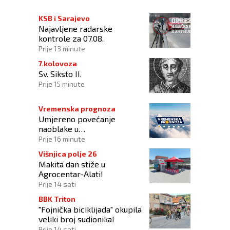
KSB i Sarajevo
Najavljene radarske
kontrole za 07.08.
Prije 13 minute
7.kolovoza
Sv. Siksto II.
Prije 15 minute
Vremenska prognoza
Umjereno povećanje
naoblake u
poslijepodnevnim satima
Prije 16 minute
Višnjica polje 26
Makita dan stiže u
Agrocentar-Alati!
Prije 14 sati
BBK Triton
"Fojnička biciklijada" okupila
veliki broj sudionika!
Prije 14 sati