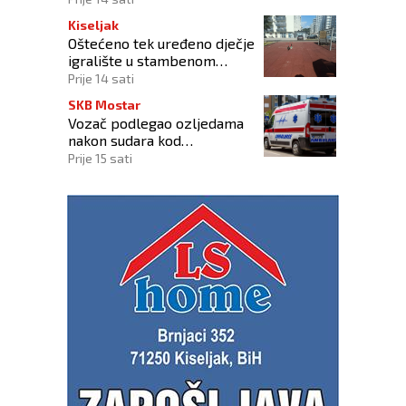
Kiseljak
Oštećeno tek uređeno dječje
igralište u stambenom
naselju
Prije 14 sati
SKB Mostar
Vozač podlegao ozljedama
nakon sudara kod
Tomislavgrada
Prije 15 sati