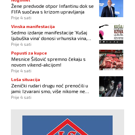
Žene predvode otpor Infantinu dok se
FIFA suočava s krizom upravljanja
Prije 4 sati
Vinska manifestacija
Sedmo izdanje manifestacije 'Kušaj
ljubuška vina' donosi vrhunska vina,
gastronomiju i glazbu
Prije 4 sati
Popusti za kupce
Mesnice Šišović spremno čekaju s
novom vikend-akcijom!
Prije 4 sati
Loša situacija
Zenički rudari drugu noć prenoćili u
jami: Izvarani smo, više nikome ne
vjerujemo
Prije 4 sati