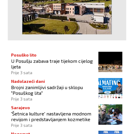
Posuško lito
U Posušju zabava traje tijekom cijelog
ljeta
Prije 3 sata
Nadolazeći dani
Brojni zanimljivi sadržaji u sklopu
"Posuškog lita"
Prije 3 sata
Sarajevo
'Šetnica kulture' nastavljena modnom
revijom i predstavljanjem kozmetike
Prije 3 sata
Nogomet