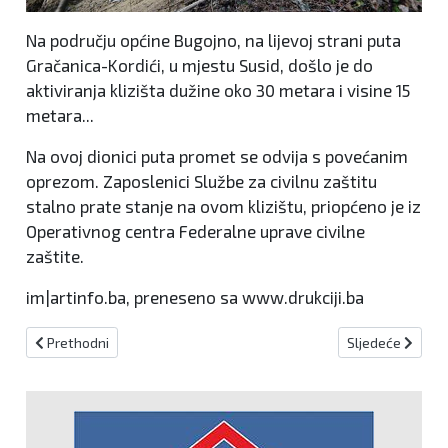
Na području općine Bugojno, na lijevoj strani puta
Gračanica-Kordići, u mjestu Susid, došlo je do
aktiviranja klizišta dužine oko 30 metara i visine 15
metara...
Na ovoj dionici puta promet se odvija s povećanim
oprezom. Zaposlenici Službe za civilnu zaštitu
stalno prate stanje na ovom klizištu, priopćeno je iz
Operativnog centra Federalne uprave civilne
zaštite.
im|artinfo.ba, preneseno sa www.drukciji.ba
Prethodni članak: Općina Kreševo bira najljepše uređeno mjesto, b
Sljedeći članak
Prethodni
Sljedeće