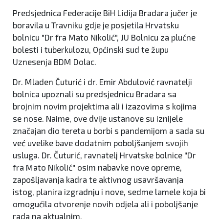
Predsjednica Federacije BiH Lidija Bradara jučer je
boravila u Travniku gdje je posjetila Hrvatsku
bolnicu "Dr fra Mato Nikolić", JU Bolnicu za plućne
bolesti i tuberkulozu, Općinski sud te župu
Uznesenja BDM Dolac.
Dr. Mladen Čuturić i dr. Emir Abdulović ravnatelji
bolnica upoznali su predsjednicu Bradara sa
brojnim novim projektima ali i izazovima s kojima
se nose. Naime, ove dvije ustanove su iznijele
značajan dio tereta u borbi s pandemijom a sada su
već uvelike bave dodatnim poboljšanjem svojih
usluga. Dr. Čuturić, ravnatelj Hrvatske bolnice "Dr
fra Mato Nikolić" osim nabavke nove opreme,
zapošljavanja kadra te aktivnog usavršavanja
istog, planira izgradnju i nove, sedme lamele koja bi
omogućila otvorenje novih odjela ali i poboljšanje
rada na aktualnim.