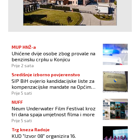
MUP HNŽ-a
Uhićene dvije osobe zbog provale na
benzinsku crpku u Konjicu
Prije 2 sata
Središnje izborno povjerenstvo
SIP BiH ovjerio kandidacijske liste za
kompenzacijske mandate na Općim
izborima 2026
Prije 5 sati
NUFF
Neum Underwater Film Festival kroz
tri dana spaja umjetnost filma i more
Prije 5 sati
Trg kneza Radoje
KUD "Izvor 08" organizira 16.