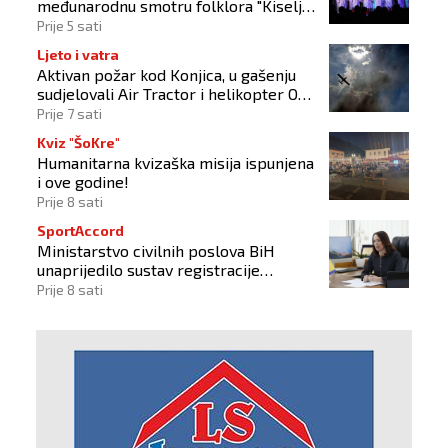
međunarodnu smotru folklora "Kiseljak
2026"
Prije 5 sati
Ljeto i vatra
Aktivan požar kod Konjica, u gašenju
sudjelovali Air Tractor i helikopter OS-
a BiH
Prije 7 sati
Kviz "ŠoKre"
Humanitarna kvizaška misija ispunjena
i ove godine!
Prije 8 sati
SportAccord
Ministarstvo civilnih poslova BiH
unaprijedilo sustav registracije
sportskih organizacija
Prije 8 sati