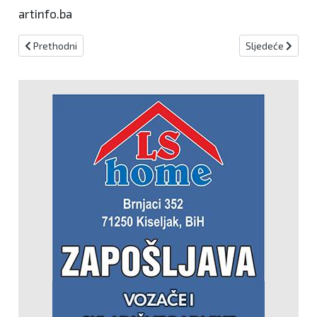
artinfo.ba
Prethodni članak: Nova uhićenja u BiH povezana sa Sky aplikacijo
Sljedeći članak:
Prethodni
Sljedeće