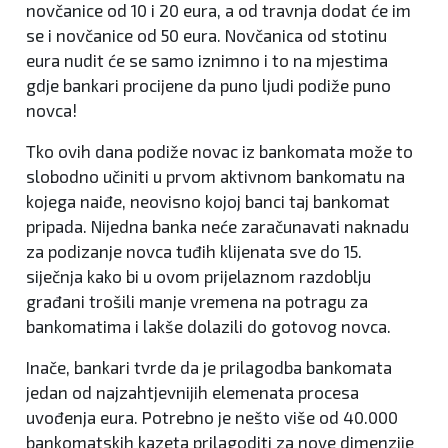
novčanice od 10 i 20 eura, a od travnja dodat će im
se i novčanice od 50 eura. Novčanica od stotinu
eura nudit će se samo iznimno i to na mjestima
gdje bankari procijene da puno ljudi podiže puno
novca!
Tko ovih dana podiže novac iz bankomata može to
slobodno učiniti u prvom aktivnom bankomatu na
kojega naiđe, neovisno kojoj banci taj bankomat
pripada. Nijedna banka neće zaračunavati naknadu
za podizanje novca tuđih klijenata sve do 15.
siječnja kako bi u ovom prijelaznom razdoblju
građani trošili manje vremena na potragu za
bankomatima i lakše dolazili do gotovog novca.
Inače, bankari tvrde da je prilagodba bankomata
jedan od najzahtjevnijih elemenata procesa
uvođenja eura. Potrebno je nešto više od 40.000
bankomatskih kazeta prilagoditi za nove dimenzije