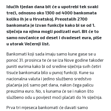
Idućih tjedan dana bit će u upotrebi tek svaki
treći, odnosno oko 1300 od 4000 bankomata
koliko ih je u Hrvatskoj. Preostalih 2700
bankomata je izvan funkcije kako bi se od 1.
siječnja na njima mogli podizati euri. Bit će to
samo novčanice od deset i dvadeset eura, piše
u utorak Večernji list.
Bankomati koji sada imaju samo kune gase se u
ponoć 31. prosinca te će se iza Nove godine također
puniti eurima kako bi od sredine siječnja svih četiri
tisuće bankomata bilo u punoj funkciji. Kune su
nacionalna valuta i jedino službeno sredstvo
plaćanja još samo pet dana, nakon čega palicu
preuzima euro. No, s kunama će se i nakon što
službeno odu u povijest moći plaćati do 14 siječnja.
Prva tri mjeseca bankomati će davati samo