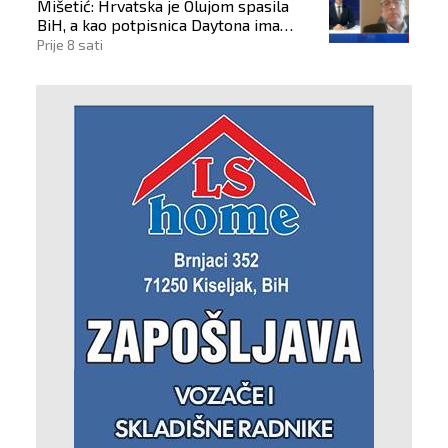
Mišetić: Hrvatska je Olujom spasila
BiH, a kao potpisnica Daytona ima
puno pravo štititi hrvatski narod
Prije 8 sati